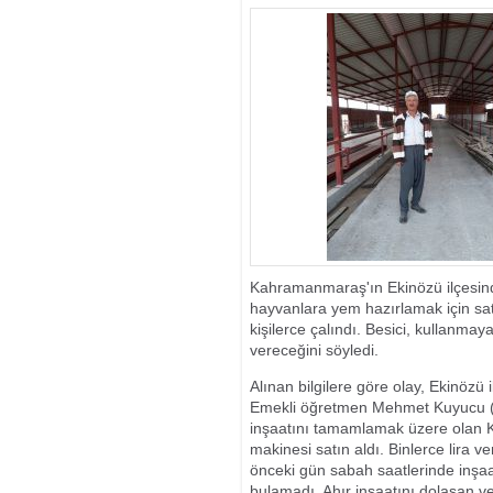
ANTALYA’DA D
GÖRDÜ
Kahramanmaraş'ın Ekinözü ilçesind
hayvanlara yem hazırlamak için satı
kişilerce çalındı. Besici, kullanma
vereceğini söyledi.
Alınan bilgilere göre olay, Ekinözü
Emekli öğretmen Mehmet Kuyucu (56)
inşaatını tamamlamak üzere olan 
makinesi satın aldı. Binlerce lira 
önceki gün sabah saatlerinde inşaa
bulamadı. Ahır inşaatını dolaşan v