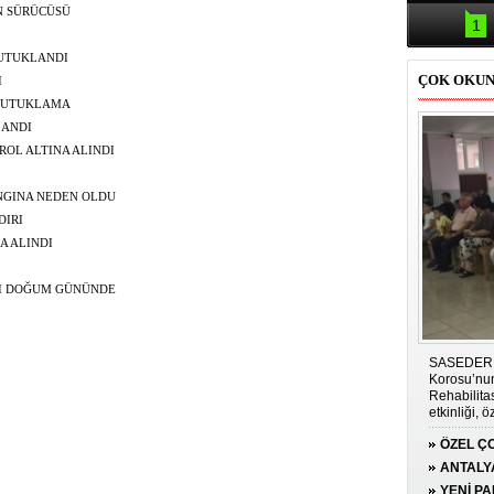
Samsun'da
N SÜRÜCÜSÜ
kazası: 
1
TUTUKLANDI
ÇOK OKU
I
 TUTUKLAMA
LANDI
OL ALTINA ALINDI
NGINA NEDEN OLDU
DIRI
A ALINDI
SI DOĞUM GÜNÜNDE
SASEDER i
Korosu’nun
Rehabilit
etkinliği, 
duygu dolu 
ÖZEL ÇO
GÜCÜN
ANTALY
PLATFO
YENİ P