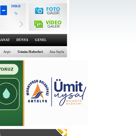
IMKB
%
Altın
6527.79
%0.55
Dolar
47.5824
SANAT
DÜNYA
GENEL
%0.03
Euro
55.0841
Arşiv
Günün Haberleri
Ana Sayfa
%0.1
R