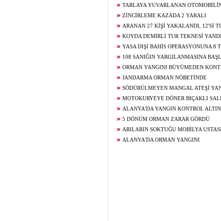
TARLAYA YUVARLANAN OTOMOBİLİ
YARALANDI
ZİNCİRLEME KAZADA 2 YARALI
ARANAN 27 KİŞİ YAKALANDI, 12'Sİ 
KOYDA DEMİRLİ TUR TEKNESİ YAND
YASA DIŞI BAHİS OPERASYONUNA 8
108 SANIĞIN YARGILANMASINA BAŞ
ORMAN YANGINI BÜYÜMEDEN KONTR
JANDARMA ORMAN NÖBETİNDE
SÖDÜRÜLMEYEN MANGAL ATEŞİ YA
MOTOKURYEYE DÖNER BIÇAKLI SAL
ALANYA'DA YANGIN KONTROL ALTIN
5 DÖNÜM ORMAN ZARAR GÖRDÜ
ARILARIN SOKTUĞU MOBİLYA USTA
ÖLDÜ
ALANYA'DA ORMAN YANGINI