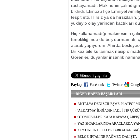
rastlayamadı. Makinenin çalındığ
bildirdi. Ekinözü İlçe Emniyet Amirli
tespit etti. Hırsız ya da hırsızları
yükleyip olay yerinden kaçtıkları dü
Hiç kullanamadığı makinesinin çal
Emekliliğimde de boş durmamak, ça
alarak yapıyorum. Ahırda besleyec
Bir kez bile kullanmak nasip olma
Görenler, duyanlar insanlık namına
Paylaş:
Facebook
Twitter
Googl
DİĞER HABER BAŞLIKLARI
ANTALYA DENİZCİLEŞME PLATFORM
SALDIRISINA KINAMA
'ALDATMA' İDDİASINI ADLİ TIP ÇÜR
OTOMOBİLLER KAFA KAFAYA ÇARPIŞT
YAZ SICAKLARINDA ARAÇLARDA YAN
ZEYTİNLİKTE ELLERİ ARKADAN BAĞ
BELGE İPTALİNE RAĞMEN DALIŞTA