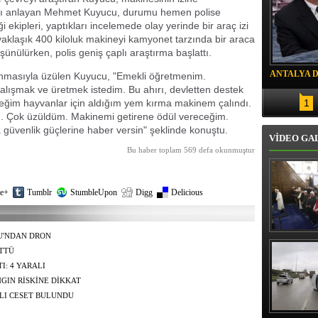
ını anlayan Mehmet Kuyucu, durumu hemen polise
ği ekipleri, yaptıkları incelemede olay yerinde bir araç izi
n, yaklaşık 400 kiloluk makineyi kamyonet tarzında bir araca
şünülürken, polis geniş çaplı araştırma başlattı.
ANTALYA 
ınmasıyla üzülen Kuyucu, "Emekli öğretmenim.
lışmak ve üretmek istedim. Bu ahırı, devletten destek
DRON SAL
eğim hayvanlar için aldığım yem kırma makinem çalındı.
1
dı. Çok üzüldüm. Makinemi getirene ödül vereceğim.
 güvenlik güçlerine haber versin" şeklinde konuştu.
VİDEO GA
Bu haber toplam 569 defa okunmuştur
e+
Tumblr
StumbleUpon
Digg
Delicious
U'NDAN DRON
Erbaş, Ha
Veli Cam
ÜTTÜ
teravih 
I: 4 YARALI
kıld
GIN RİSKİNE DİKKAT
LI CESET BULUNDU