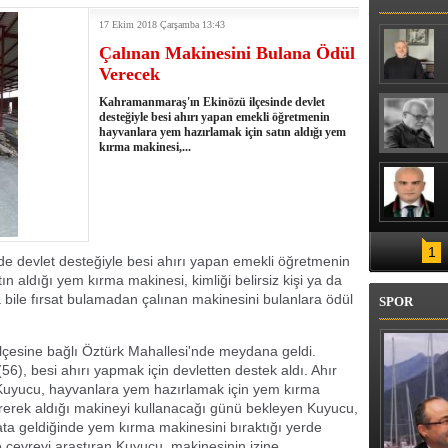
ENİZ SUYU SICAKLIĞI 30 DERECEYİ
17 Ekim 2018 Çarşamba 13:43
Çalınan Makinesini Bulana Ödül
Verecek
Kahramanmaraş'ın Ekinözü ilçesinde devlet
desteğiyle besi ahırı yapan emekli öğretmenin
hayvanlara yem hazırlamak için satın aldığı yem
kırma makinesi,...
1
e devlet desteğiyle besi ahırı yapan emekli öğretmenin
n aldığı yem kırma makinesi, kimliği belirsiz kişi ya da
ya bile fırsat bulamadan çalınan makinesini bulanlara ödül
SPOR
 ilçesine bağlı Öztürk Mahallesi'nde meydana geldi.
, besi ahırı yapmak için devletten destek aldı. Ahır
Kuyucu, hayvanlara yem hazırlamak için yem kırma
vererek aldığı makineyi kullanacağı günü bekleyen Kuyucu,
ta geldiğinde yem kırma makinesini bıraktığı yerde
e çevreyi araştıran Kuyucu, makinesinin izine