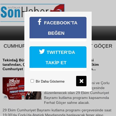
FACEBOOK'TA
BEĞEN
SON DAKİKA
KATEGORİLER
CUMHURİYET KONSERİNDE FERHAT GÖÇER
SAHNE ALACAK
TWITTER'DA
Tekirdağ Büyükşehir Belediyesi ve Çorlu Belediyesi
TAKİP ET
tarafından, Çorlu ilçesinde düzenlenecek olan 29 Ekim
Cumhuriyet Bayramı kutlama programı kapsamında...
17 Ekim 2018 Çarşamba 15:08
Bir Daha Gösterme
Tekirdağ Büyükşehir Belediyesi ve Çorlu
Belediyesi tarafından, Çorlu ilçesinde
düzenlenecek olan 29 Ekim Cumhuriyet
Bayramı kutlama programı kapsamında
Ferhat Göçer sahne alacak.
29 Ekim Cumhuriyet Bayramı kutlama programı çerçevesinde saat
19.00'da Çorlu'da Atatürk Meydanında başlayacak fener alayı