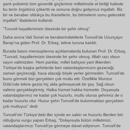
şanlı polisimiz tüm güvenlik güçlerimiz milletimizle el birliği halinde
bu terör örgütünü çökertti ve sonuna doğru geliyoruz inşallah. Biz
bir ve beraber oldukça bu ihanetlerin, bu bitmelerin sonu gelecektir
inşallah" ifadelerini kullandı.
"Tunceli hayallerimizin ötesinde bir şehir olmuş"
Daha sonra Vali Sonel ve beraberindekilerle Tunceli'de Uzunçayır
Barajı'na giden Prof. Dr. Erbaş, tekne turuna katıldı.
Burada basın mensuplarına açıklamalarda bulunan Prof. Dr. Erbaş,
"Tunceli, hayallerimizin ötesinde bir şehir olmuş. Allah razı olsun
sayın valimizden. Hem parklar, millet bahçesi yani ilklerden.
Türkiye'de başka şehirlerde ben vatandaşlarımızın gezeceği,
zaman geçireceği, hava alacağı böyle yerler görmedim. Tunceli'de
bunu görmek bizi gerçekten çok mutlu etti. Özellikle Munzur
Gölü'nde tekne gezisi hiç akla gelmeyecek bir şey. Sağ olsun
valimiz gerçekleştirmiş. Halka hizmet hakka hizmettir. Doyasıyla
vatandaşlarımız ne kadar çok huzurlu, mutlu olursa şehrimiz de o
kadar huzurlu olur. Huzur şehri Tunceli'de bulunmaktan gerçekten
çok mutluyuz" dedi.
Tunceli'nin Türkiye'deki iller içinde en sakin ve huzurlu illerden biri
olduğuna vurgu yapan Erbaş, "Dolayısıyla bütün milletimizi,
vatandaşlarımızı Tunceli'ye görmeye davet ediyorum. Tunceli'de