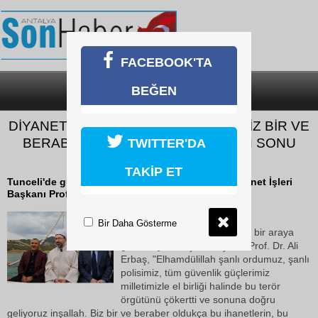
FACEBOOK'TA
BEĞEN
SON DAKİKA
KATEGORİLER
DİYANET İŞLERİ BAŞKANI ERBAŞ: "BİZ BİR VE
BERABER OLDUKÇA İHANETLERİN SONU
TWITTER'DA
GELECEKTİR"
TAKİP ET
Tunceli'de güvenlik güçleriyle bir araya gelen Diyanet İşleri
Başkanı Prof.
20 Ekim 2018 Cumartesi 17:23
Bir Daha Gösterme
Tunceli'de güvenlik güçleriyle bir araya
gelen Diyanet İşleri Başkanı Prof. Dr. Ali
Erbaş, "Elhamdülillah şanlı ordumuz, şanlı
polisimiz, tüm güvenlik güçlerimiz
milletimizle el birliği halinde bu terör
örgütünü çökertti ve sonuna doğru
geliyoruz inşallah. Biz bir ve beraber oldukça bu ihanetlerin, bu