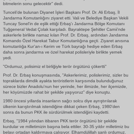
bitmelerin sonu gelecektir" dedi.
Tunceli'de bulunan Diyanet İşleri Başkanı Prof. Dr. Ali Erbaş, İl
Jandarma Komutanlığını ziyaret etti. Vali ve Belediye Başkan Vekili
Tuncay Sonel'in de eşlik ettiği Erbaş'ı Jandarma Bölge Komutanı
Tuğgeneral Vedat Çolak karşıladı. Bayraktepe Şehitler Camii'nde
askerlerle birlikte namaz kılan Prof. Dr. Erbaş, ardından Jandarma
Komando Özel Harekat Tabur Komutanlığına geçti. Ziyaret anısına
komutanlığa Kur'an-ı Kerim ve Türk bayrağı hediye eden Erbaş
daha sonra jandarma ve özel harekat polisleriyle birlikte yemek
yedi.
"Ordumuz, polisimiz el birliğiyle terör örgütünü çökertti"
Prof. Dr. Erbaş konuşmasında, "Askerlerimiz, polislerimiz, sizler bu
topraklarda dimdik ayakta teröristlerin karşısında bulunduğunuz
sürece bizler Anadolu'nun her yerinde, her ilimizde, her ilçemizde,
her köyümüzde rahat bir şekilde yaşıyoruz" diye konuştu.
1980 öncesi yıllarda insanların sağcı solcu diye ayrıştırılarak
ülkenin karıştırılmak istendiğine dikkat çeken Erbaş, 1980'den
sonra da bunun PKK ile sürdürülmek istendiğini kaydetti.
Erbaş, "1984 yılından itibaren PKK terör örgütünü bir şekilde
kurdular ve milletimizin başına bela ettiler. 30-35 yıldır milletimiz bu
belayı ortadan kaldırmaya çalışıyor. Elhamdülillah şanlı ordumuz,