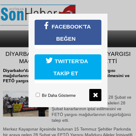
FACEBOOK'TA
BEĞEN
SON DAKİKA
KATEGORİLER
DİYARBAKIR’DA 28 ŞUBAT VE FETÖ YARGISI
MAĞDURLARI ADALET TALEP ETTİ
TWITTER'DA
Diyarbakır'da bir araya gelen 28 Şubat ve FETÖ yargısı
TAKİP ET
mağdurlarının aileleri 28 Şubat kararlarının iptal edilmesini ve
FETÖ yargısı mağdurlarının...
21 Ekim 2018 Pazar 18:43
Bir Daha Gösterme
Diyarbakır'da bir araya gelen 28 Şubat ve
FETÖ yargısı mağdurlarının aileleri 28
Şubat kararlarının iptal edilmesini ve
FETÖ yargısı mağdurlarının özgürlüğünü
talep etti.
Merkez Kayapınar ilçesinde bulunan 15 Temmuz Şehitler Parkında
bir araya gelen 28 Şubat ve FETÖ Yargısı Mağduru Aileler İnisiyatifi