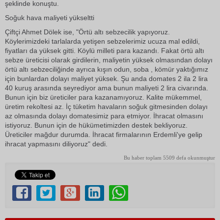
şeklinde konuştu.
Soğuk hava maliyeti yükseltti
Çiftçi Ahmet Dölek ise, "Örtü altı sebzecilik yapıyoruz.
Köylerimizdeki tarlalarda yetişen sebzelerimiz ucuza mal edildi,
fiyatları da yüksek gitti. Köylü milleti para kazandı. Fakat örtü altı
sebze üreticisi olarak girdilerin, maliyetin yüksek olmasından dolayı
örtü altı sebzeciliğinde ayrıca kışın odun, soba , kömür yaktığımız
için bunlardan dolayı maliyet yüksek. Şu anda domates 2 ila 2 lira
40 kuruş arasında seyrediyor ama bunun maliyeti 2 lira civarında.
Bunun için biz üreticiler para kazanamıyoruz. Kalite mükemmel,
üretim rekoltesi az. İç tüketim havaların soğuk gitmesinden dolayı
az olmasında dolayı domatesimiz para etmiyor. İhracat olmasını
istiyoruz. Bunun için de hükümetimizden destek bekliyoruz.
Üreticiler mağdur durumda. İhracat firmalarının Erdemli'ye gelip
ihracat yapmasını diliyoruz" dedi.
Bu haber toplam 5509 defa okunmuştur