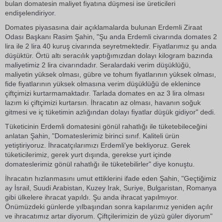
bulan domatesin maliyet fiyatına düşmesi ise üreticileri
endişelendiriyor.
Domates piyasasına dair açıklamalarda bulunan Erdemli Ziraat
Odası Başkanı Rasim Şahin, "Şu anda Erdemli civarında domates 2
lira ile 2 lira 40 kuruş civarında seyretmektedir. Fiyatlarımız şu anda
düşüktür. Örtü altı seracılık yaptığımızdan dolayı kilogram bazında
maliyetimiz 2 lira civarındadır. Seralardaki verim düşüklüğü,
maliyetin yüksek olması, gübre ve tohum fiyatlarının yüksek olması,
fide fiyatlarının yüksek olmasına verim düşüklüğü de eklenince
çiftçimizi kurtarmamaktadır. Tarlada domates en az 3 lira olması
lazım ki çiftçimizi kurtarsın. İhracatın az olması, havanın soğuk
gitmesi ve iç tüketimin azlığından dolayı fiyatlar düşük gidiyor" dedi.
Tüketicinin Erdemli domatesini gönül rahatlığı ile tüketebileceğini
anlatan Şahin, "Domateslerimiz birinci sınıf. Kaliteli ürün
yetiştiriyoruz. İhracatçılarımızı Erdemli'ye bekliyoruz. Gerek
tüketicilerimiz, gerek yurt dışında, gerekse yurt içinde
domateslerimiz gönül rahatlığı ile tüketebilirler" diye konuştu.
İhracatın hızlanmasını umut ettiklerini ifade eden Şahin, "Geçtiğimiz
ay İsrail, Suudi Arabistan, Kuzey Irak, Suriye, Bulgaristan, Romanya
gibi ülkelere ihracat yapıldı. Şu anda ihracat yapılmıyor.
Önümüzdeki günlerde yılbaşından sonra kapılarımız yeniden açılır
ve ihracatımız artar diyorum. Çiftçilerimizin de yüzü güler diyorum"