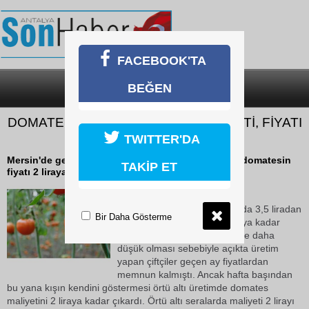
FACEBOOK'TA
BEĞEN
SON DAKİKA
KATEGORİLER
DOMATESTE KIŞ MALİYETİ YÜKSELTTİ, FİYATI
DÜŞÜRDÜ
TWITTER'DA
Mersin'de geçtiğimiz ay tarlada 3,5 liradan satılan domatesin
TAKİP ET
fiyatı 2 liraya kadar düştü.
14 Aralık 2018 Cuma 11:23
Mersin'de geçtiğimiz ay tarlada 3,5 liradan
Bir Daha Gösterme
satılan domatesin fiyatı 2 liraya kadar
düştü. Maliyeti örtü altına göre daha
düşük olması sebebiyle açıkta üretim
yapan çiftçiler geçen ay fiyatlardan
memnun kalmıştı. Ancak hafta başından
bu yana kışın kendini göstermesi örtü altı üretimde domates
maliyetini 2 liraya kadar çıkardı. Örtü altı seralarda maliyeti 2 lirayı