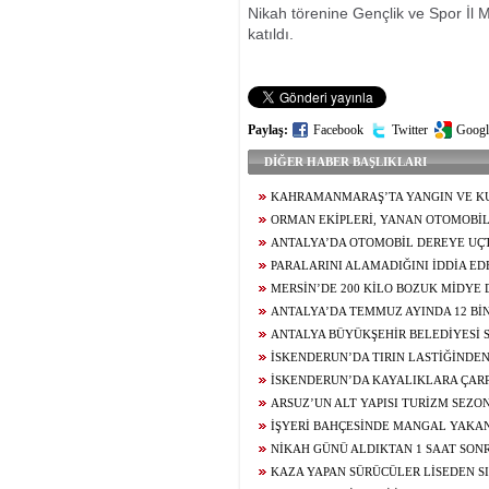
Nikah törenine Gençlik ve Spor İl Müd
katıldı.
Paylaş:
Facebook
Twitter
Googl
DİĞER HABER BAŞLIKLARI
KAHRAMANMARAŞ’TA YANGIN VE KU
ORMAN EKİPLERİ, YANAN OTOMOBİ
ANTALYA’DA OTOMOBİL DEREYE UÇT
PARALARINI ALAMADIĞINI İDDİA EDE
ÇATISINA ÇIKTI
MERSİN’DE 200 KİLO BOZUK MİDYE
GEÇİRİLDİ
ANTALYA’DA TEMMUZ AYINDA 12 BİN
OLAYININ YÜZDE 99,9’U AYDINLATILDI
ANTALYA BÜYÜKŞEHİR BELEDİYESİ 
ŞÜPHELİ YENİDEN ADLİYEDE
İSKENDERUN’DA TIRIN LASTİĞİNDE
İSKENDERUN’DA KAYALIKLARA ÇAR
SÜRÜCÜSÜ YARALANDI
ARSUZ’UN ALT YAPISI TURİZM SEZ
ALINARAK GÜÇLENDİRİLİYOR
İŞYERİ BAHÇESİNDE MANGAL YAKAN
YOLA FIRLAYAN 2 YAŞINDAKİ ÇOCUĞU
NİKAH GÜNÜ ALDIKTAN 1 SAAT SON
KAYBEDEN GENCİN AİLESİNDEN 29 GÜN
KAZA YAPAN SÜRÜCÜLER LİSEDEN SI