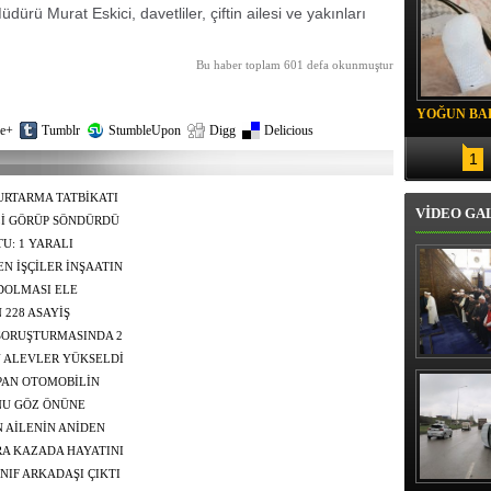
ürü Murat Eskici, davetliler, çiftin ailesi ve yakınları
Bu haber toplam 601 defa okunmuştur
YOĞUN BAK
e+
Tumblr
StumbleUpon
Digg
Delicious
1
RTARMA TATBİKATI
VİDEO GA
Lİ GÖRÜP SÖNDÜRDÜ
U: 1 YARALI
N İŞÇİLER İNŞAATIN
 DOLMASI ELE
 228 ASAYİŞ
SORUŞTURMASINDA 2
N ALEVLER YÜKSELDİ
Erbaş, Ha
Veli Cam
PAN OTOMOBİLİN
teravih 
ONU GÖZ ÖNÜNE
kıld
 AİLENİN ANİDEN
 ÖLÜMDEN DÖNDÜ
RA KAZADA HAYATINI
 SONRA GELEN
NIF ARKADAŞI ÇIKTI