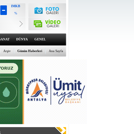
IMKB
%
Altın
6539.28
%0.73
Dolar
47.592
SANAT
DÜNYA
GENEL
%0.02
Euro
55.0071
Arşiv
Günün Haberleri
Ana Sayfa
%-0.06
R