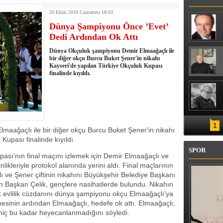
TIN ÇATISINA ÇIKTI
20 Ekim 2018 Cumartesi 18:03
Dünya Şampiyonu Önce ’Evet’
Dedi Ardından Ok Attı
Dünya Okçuluk şampiyonu Demir Elmaağaçlı ile
bir diğer okçu Burcu Buket Şener'in nikahı
Kayseri'de yapılan Türkiye Okçuluk Kupası
finalinde kıyıldı.
1
aağaçlı ile bir diğer okçu Burcu Buket Şener'in nikahı
Kupası finalinde kıyıldı.
SPOR
ası'nın final maçını izlemek için Demir Elmaağaçlı ve
ikleriyle protokol alanında yerini aldı. Final maçlarının
 ve Şener çiftinin nikahını Büyükşehir Belediye Başkanı
den Başkan Çelik, gençlere nasihatlerde bulundu. Nikahın
k evlilik cüzdanını dünya şampiyonu okçu Elmaağaçlı'ya
ilmesinin ardından Elmaağaçlı, hedefe ok attı. Elmaağaçlı,
 hiç bu kadar heyecanlanmadığını söyledi.