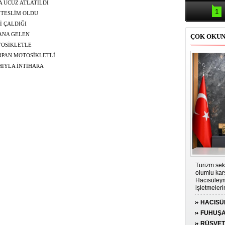
Samsun'da
ZA UCUZ ATLATILDI
kazası: 
1
 TESLİM OLDU
İ ÇALDIĞI
EMİ İLE YAKALANDI
ANA GELEN
ÇOK OKU
 278 KİŞİ YARALANDI
TOSİKLETLE
URUMU AĞIR
ARPAN MOTOSİKLETLİ
IYLA İNTİHARA
Turizm sek
olumlu kar
Hacısüleym
işletmeler
genişletilm
HACISÜ
olduğunu s
PRİMİ D
FUHUŞA
TUTUK
RÜŞVET