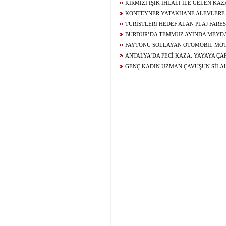
TAHLİYEYE TEPKİ
KIRMIZI IŞIK İHLALİ İLE GELEN KA
KONTEYNER YATAKHANE ALEVLERE
TURİSTLERİ HEDEF ALAN PLAJ FARES
TELEFONUN GPRS DESTEKLİ TAKİP SİST
BURDUR’DA TEMMUZ AYINDA MEYD
KAZALARDA 2 KİŞİ HAYATINI KAYBETTİ,
FAYTONU SOLLAYAN OTOMOBİL MO
ÇARPIŞTI: 16 YAŞINDAKİ SÜRÜCÜNÜN D
ANTALYA’DA FECİ KAZA: YAYAYA Ç
HAYATINI KAYBETTİ
GENÇ KADIN UZMAN ÇAVUŞUN SİLAH
KALKIŞTI