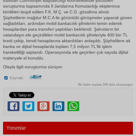
Elbistan Cumhuriyet Başsavcılığı koordinesinde yürütülen
soruşturma kapsamında İl Jandarma Komutanlığı ekiplerince
kimlikleri tespit edilen F.K, M.Ç. ve C.G. gözaltına alındı.
Şüphelilerin mağdur M.C.A ile görüntülü görüşmeler yaparak güven
sağladıkları, ardından mobil bankacılık şifrelerini temin ederek
hesaplardan para transferi yaptıkları belirlendi. Şahısların bir
vatandaşın ele geçirdikleri mobil bankacılık şifreleriyle 400 bin TL
kredi çekip, kendi hesaplarına aktardıkları anlaşıldı. Şüphelilere ait
banka ve dijital hesaplarda toplam 7,5 milyon TL'lik işlem
hareketliliği saptandı. Operasyonda ele geçirilen çok sayıda dijital
materyale el konuldu.
Olayla ilgili soruşturma sürüyor.
Kaynak:
Bu haber toplam 286 defa okunmuştur
Yorumlar