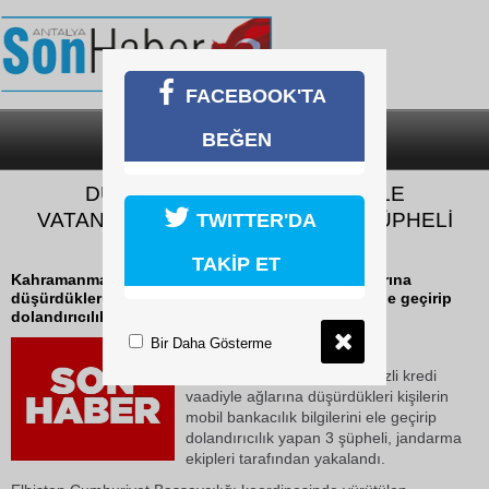
FACEBOOK'TA
BEĞEN
SON DAKİKA
KATEGORİLER
DÜŞÜK FAİZLİ KREDİ VAADİYLE
VATANDAŞLARI DOLANDIRAN 3 ŞÜPHELİ
TWITTER'DA
YAKALANDI
TAKİP ET
Kahramanmaraş'ta düşük faizli kredi vaadiyle ağlarına
düşürdükleri kişilerin mobil bankacılık bilgilerini ele geçirip
dolandırıcılık yapan 3 şüpheli,...
Bir Daha Gösterme
11 Mayıs 2026 Pazartesi 21:08
Kahramanmaraş'ta düşük faizli kredi
vaadiyle ağlarına düşürdükleri kişilerin
mobil bankacılık bilgilerini ele geçirip
dolandırıcılık yapan 3 şüpheli, jandarma
ekipleri tarafından yakalandı.