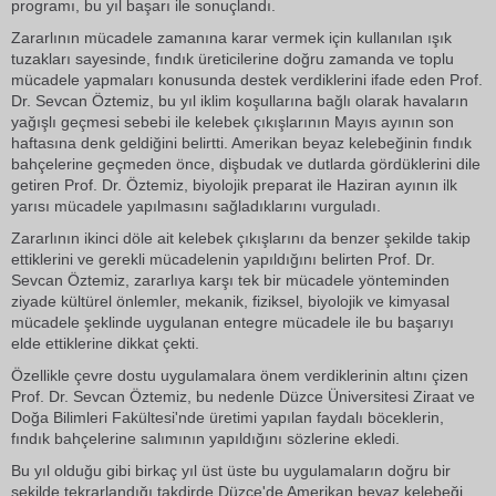
programı, bu yıl başarı ile sonuçlandı.
Zararlının mücadele zamanına karar vermek için kullanılan ışık
tuzakları sayesinde, fındık üreticilerine doğru zamanda ve toplu
mücadele yapmaları konusunda destek verdiklerini ifade eden Prof.
Dr. Sevcan Öztemiz, bu yıl iklim koşullarına bağlı olarak havaların
yağışlı geçmesi sebebi ile kelebek çıkışlarının Mayıs ayının son
haftasına denk geldiğini belirtti. Amerikan beyaz kelebeğinin fındık
bahçelerine geçmeden önce, dişbudak ve dutlarda gördüklerini dile
getiren Prof. Dr. Öztemiz, biyolojik preparat ile Haziran ayının ilk
yarısı mücadele yapılmasını sağladıklarını vurguladı.
Zararlının ikinci döle ait kelebek çıkışlarını da benzer şekilde takip
ettiklerini ve gerekli mücadelenin yapıldığını belirten Prof. Dr.
Sevcan Öztemiz, zararlıya karşı tek bir mücadele yönteminden
ziyade kültürel önlemler, mekanik, fiziksel, biyolojik ve kimyasal
mücadele şeklinde uygulanan entegre mücadele ile bu başarıyı
elde ettiklerine dikkat çekti.
Özellikle çevre dostu uygulamalara önem verdiklerinin altını çizen
Prof. Dr. Sevcan Öztemiz, bu nedenle Düzce Üniversitesi Ziraat ve
Doğa Bilimleri Fakültesi'nde üretimi yapılan faydalı böceklerin,
fındık bahçelerine salımının yapıldığını sözlerine ekledi.
Bu yıl olduğu gibi birkaç yıl üst üste bu uygulamaların doğru bir
şekilde tekrarlandığı takdirde Düzce'de Amerikan beyaz kelebeği