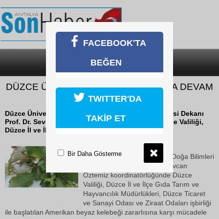
FACEBOOK'TA
BEĞEN
SON DAKİKA
KATEGORİLER
DÜZCE ÜNİVERSİTESİ ÖNCÜ OLMAYA DEVAM
EDİYOR
TWITTER'DA
Düzce Üniversitesi Ziraat ve Doğa Bilimleri Fakültesi Dekanı
TAKİP ET
Prof. Dr. Sevcan Öztemiz koordinatörlüğünde Düzce Valiliği,
Düzce İl ve İlçe Gıda Tarım...
18 Ekim 2018 Perşembe 11:33
Bir Daha Gösterme
Düzce Üniversitesi Ziraat ve Doğa Bilimleri
Fakültesi Dekanı Prof. Dr. Sevcan
Öztemiz koordinatörlüğünde Düzce
Valiliği, Düzce İl ve İlçe Gıda Tarım ve
Hayvancılık Müdürlükleri, Düzce Ticaret
ve Sanayi Odası ve Ziraat Odaları işbirliği
ile başlatılan Amerikan beyaz kelebeği zararlısına karşı mücadele