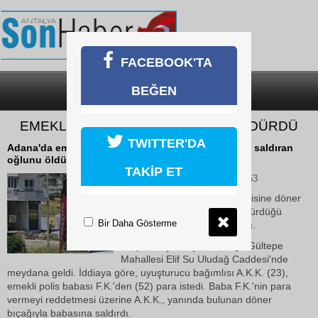
FACEBOOK'TA
BEĞEN
SON DAKİKA
KATEGORİLER
EMEKLİ POLİS OĞLUNU BÖYLE ÖLDÜRDÜ
TWITTER'DA
Adana'da emekli polisin kendisine döner bıçağı ile saldıran
oğlunu öldürdüğü anların görüntüsü ortaya çıktı.
TAKİP ET
03 Haziran 2026 Çarşamba 14:53
Adana'da emekli polisin kendisine döner
bıçağı ile saldıran oğlunu öldürdüğü
Bir Daha Gösterme
anların görüntüsü ortaya çıktı.
Olay, Sarıçam ilçesine bağlı Gültepe
Mahallesi Elif Su Uludağ Caddesi'nde
meydana geldi. İddiaya göre, uyuşturucu bağımlısı A.K.K. (23),
emekli polis babası F.K.'den (52) para istedi. Baba F.K.'nin para
vermeyi reddetmesi üzerine A.K.K., yanında bulunan döner
bıçağıyla babasına saldırdı.