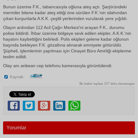
Bunun üzerine F.K., tabancasıyla oğluna ateş açtı. Şarjöründeki
mermiler bitene kadar ateş ettiği öne sürülen F.K.'nin silahından
çıkan kurşunlarla A.K.K. çeşitli yerlerinden vurularak yere yığıldı.
Olayın ardından 112 Acil Çağrı Merkezi'ni arayan F.K., durumu
polise bildirdi. İhbar üzerine bölgeye sevk edilen ekipler, A.K.K.'nin
hayatını kaybettiğini belirledi. Polis ekipleri gelene kadar oğlunun
başında bekleyen F.K. gözaltına alınarak emniyete götürüldü.
Şüpheli, işlemlerinin yapılması için Cinayet Büro Amirliği ekiplerine
teslim edildi.
Olay anı anbean cep telefonu kamerasıyla görüntülendi.
Kaynak:
Bu haber toplam 257 defa okunmuştur
Yorumlar