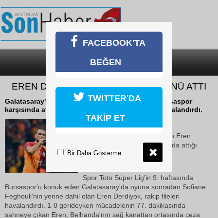
FACEBOOK'TA
BEĞEN
SON DAKİKA
KATEGORİLER
EREN DERDİYOK, LİGDEKİ 4. GOLÜNÜ ATTI
TWITTER'DA
Galatasaray'da golcü futbolcu Eren Derdiyok, Bursaspor
karşısında attığı golle ligde 4. kez rakip fileleri havalandırdı.
TAKİP ET
19 Ekim 2018 Cuma 22:43
Galatasaray'da golcü futbolcu Eren
Derdiyok, Bursaspor karşısında attığı
Bir Daha Gösterme
golle ligde 4. kez rakip fileleri
havalandırdı.
Spor Toto Süper Lig'in 9. haftasında
Bursaspor'u konuk eden Galatasaray'da oyuna sonradan Sofiane
Feghouli'nin yerine dahil olan Eren Derdiyok, rakip fileleri
havalandırdı. 1-0 gerideyken mücadelenin 77. dakikasında
sahneye çıkan Eren, Belhanda'nın sağ kanattan ortasında ceza