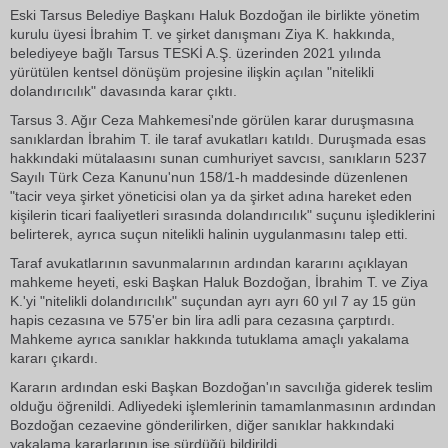
Eski Tarsus Belediye Başkanı Haluk Bozdoğan ile birlikte yönetim
kurulu üyesi İbrahim T. ve şirket danışmanı Ziya K. hakkında,
belediyeye bağlı Tarsus TESKİ A.Ş. üzerinden 2021 yılında
yürütülen kentsel dönüşüm projesine ilişkin açılan "nitelikli
dolandırıcılık" davasında karar çıktı.
Tarsus 3. Ağır Ceza Mahkemesi'nde görülen karar duruşmasına
sanıklardan İbrahim T. ile taraf avukatları katıldı. Duruşmada esas
hakkındaki mütalaasını sunan cumhuriyet savcısı, sanıkların 5237
Sayılı Türk Ceza Kanunu'nun 158/1-h maddesinde düzenlenen
"tacir veya şirket yöneticisi olan ya da şirket adına hareket eden
kişilerin ticari faaliyetleri sırasında dolandırıcılık" suçunu işlediklerini
belirterek, ayrıca suçun nitelikli halinin uygulanmasını talep etti.
Taraf avukatlarının savunmalarının ardından kararını açıklayan
mahkeme heyeti, eski Başkan Haluk Bozdoğan, İbrahim T. ve Ziya
K.'yi "nitelikli dolandırıcılık" suçundan ayrı ayrı 60 yıl 7 ay 15 gün
hapis cezasına ve 575'er bin lira adli para cezasına çarptırdı.
Mahkeme ayrıca sanıklar hakkında tutuklama amaçlı yakalama
kararı çıkardı.
Kararın ardından eski Başkan Bozdoğan'ın savcılığa giderek teslim
olduğu öğrenildi. Adliyedeki işlemlerinin tamamlanmasının ardından
Bozdoğan cezaevine gönderilirken, diğer sanıklar hakkındaki
yakalama kararlarının ise sürdüğü bildirildi.