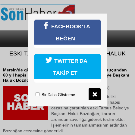
FACEBOOK'TA
BEĞEN
SON DAKİKA
KATEGORİLER
ESKİ TARSUS BELEDİYE BAŞKANI HALUK
BOZDOĞAN TUTUKLANDI
TWITTER'DA
Mersin'de görülen davada "nitelikli dolandırıcılık" suçundan
TAKİP ET
60 yıl hapis cezasına çarptırılan eski Tarsus Belediye Başkanı
Haluk Bozdoğan, kararın...
10 Haziran 2026 Çarşamba 17:48
Bir Daha Gösterme
Mersin'de görülen davada "nitelikli
dolandırıcılık" suçundan 60 yıl hapis
cezasına çarptırılan eski Tarsus Belediye
Başkanı Haluk Bozdoğan, kararın
ardından savcılığa giderek teslim oldu.
İşlemlerinin tamamlanmasının ardından
Bozdoğan cezaevine gönderildi.