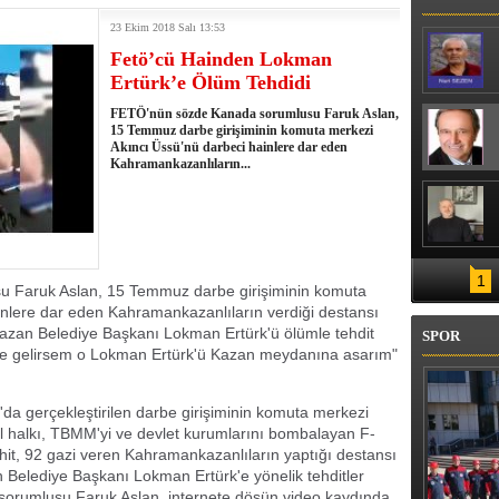
LAY: İŞ YERİ SAHİBİ VE GENÇ KADIN
23 Ekim 2018 Salı 13:53
Fetö’cü Hainden Lokman
Ertürk’e Ölüm Tehdidi
FETÖ'nün sözde Kanada sorumlusu Faruk Aslan,
15 Temmuz darbe girişiminin komuta merkezi
Akıncı Üssü'nü darbeci hainlere dar eden
Kahramankazanlıların...
1
 Faruk Aslan, 15 Temmuz darbe girişiminin komuta
inlere dar eden Kahramankazanlıların verdiği destansı
zan Belediye Başkanı Lokman Ertürk'ü ölümle tehdit
SPOR
'ye gelirsem o Lokman Ertürk'ü Kazan meydanına asarım"
 gerçekleştirilen darbe girişiminin komuta merkezi
il halkı, TBMM'yi ve devlet kurumlarını bombalayan F-
ehit, 92 gazi veren Kahramankazanlıların yaptığı destansı
 Belediye Başkanı Lokman Ertürk'e yönelik tehditler
orumlusu Faruk Aslan, internete döşün video kaydında