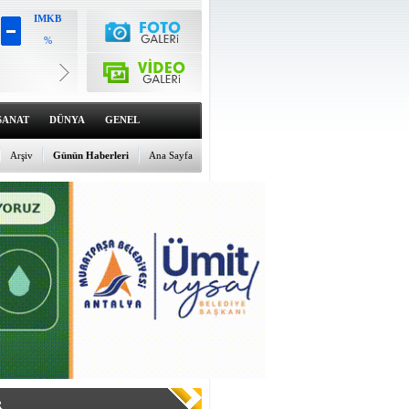
IMKB
%
Altın
6618.41
%2.13
Dolar
47.7018
SANAT
DÜNYA
GENEL
%0.11
Euro
55.2434
Arşiv
Günün Haberleri
Ana Sayfa
%0.32
R