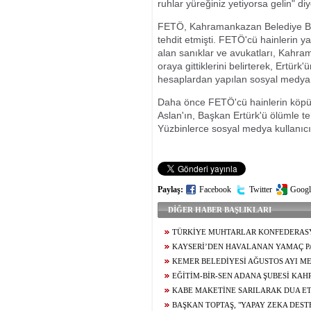
ruhlar yüreğiniz yetiyorsa gelin" di
FETÖ, Kahramankazan Belediye Ba
tehdit etmişti. FETÖ'cü hainlerin 
alan sanıklar ve avukatları, Kahra
oraya gittiklerini belirterek, Ertür
hesaplardan yapılan sosyal medya 
Daha önce FETÖ'cü hainlerin köpü
Aslan'ın, Başkan Ertürk'ü ölümle t
Yüzbinlerce sosyal medya kullanıcıs
Paylaş:
Facebook
Twitter
Googl
DİĞER HABER BAŞLIKLARI
TÜRKİYE MUHTARLAR KONFEDERAS
BAŞDEĞİRMEN’E ‘YILIN EN BAŞARILI BE
KAYSERİ’DEN HAVALANAN YAMAÇ P
ÖDÜLÜ
5,5 SAAT SONRA KAHRAMANMARAŞ’A İN
KEMER BELEDİYESİ AĞUSTOS AYI ME
TOPLANTISINDA ARAÇ FİLOSUNUN GÜÇL
EĞİTİM-BİR-SEN ADANA ŞUBESİ KA
YÖNELİK KARARLAR ALINDI
TEMASLARDA BULUNDU
KABE MAKETİNE SARILARAK DUA ET
GENCİN UMRE HAYALİ GERÇEK OLUYOR
BAŞKAN TOPTAŞ, "YAPAY ZEKA DES