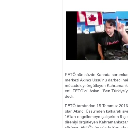
ESRARENGİZ O
ÖLÜ BULUNDU
FETÖ'nün sözde Kanada sorumlusu
merkezi Akıncı Üssü'nü darbeci ha
mücadeleyi örgütleyen Kahramanka
etti. FETÖ'cü Aslan, "Ben Türkiye
dedi.
FETÖ tarafından 15 Temmuz 2016'da
olan Akıncı Üssü'nden kalkarak siv
16'ları engellemeye çalışırken 9 ş
direnişi örgütleyen Kahramankazan
sürüyor. FETÖ'nün sözde Kanada s