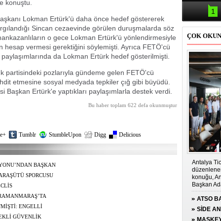
Samsun'da
ye konuştu.
kazası: 
1
şkanı Lokman Ertürk'ü daha önce hedef göstererek
yargılandığı Sincan cezaevinde görülen duruşmalarda söz
ÇOK OKU
mankazanlıların o gece Lokman Ertürk'ü yönlendirmesiyle
k'ün hesap vermesi gerektiğini söylemişti. Ayrıca FETÖ'cü
paylaşımlarında da Lokman Ertürk hedef gösterilmişti.
k partisindeki pozlarıyla gündeme gelen FETÖ'cü
ehdit etmesine sosyal medyada tepkiler çığ gibi büyüdü.
i Başkan Ertürk'e yaptıkları paylaşımlarla destek verdi.
Bu haber toplam 622 defa okunmuştur
e+
Tumblr
StumbleUpon
Digg
Delicious
Antalya Tic
YONU’NDAN BAŞKAN
düzenlenen
LEDİYE BAŞKANI’
ARAŞÜTÜ SPORCUSU
konuğu, An
Başkan Ada
Dİ
CLİS
ENDİRİLMESİNE
HRAMANMARAŞ’TA
ATSO BA
MİŞTİ: ENGELLİ
KONUĞ
SİDE A
TEKLİ GÜVENLİK
ÇOCUĞA
MASKEY