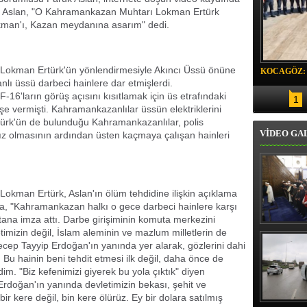
'cü Aslan, "O Kahramankazan Muhtarı Lokman Ertürk
kman'ı, Kazan meydanına asarım" dedi.
okman Ertürk'ün yönlendirmesiyle Akıncı Üssü önüne
KOCAGÖZ:
ı üssü darbeci hainlere dar etmişlerdi.
SORUMLU
16'ların görüş açısını kısıtlamak için üs etrafındaki
1
eşe vermişti. Kahramankazanlılar üssün elektriklerini
türk'ün de bulunduğu Kahramankazanlılar, polis
VİDEO GA
ısız olmasının ardından üsten kaçmaya çalışan hainleri
kman Ertürk, Aslan'ın ölüm tehdidine ilişkin açıklama
da, "Kahramankazan halkı o gece darbeci hainlere karşı
estana imza attı. Darbe girişiminin komuta merkezini
Erbaş, Ha
letimizin değil, İslam aleminin ve mazlum milletlerin de
Veli Cam
p Tayyip Erdoğan'ın yanında yer alarak, gözlerini dahi
teravih 
u hainin beni tehdit etmesi ilk değil, daha önce de
kıld
im. "Biz kefenimizi giyerek bu yola çıktık" diyen
oğan'ın yanında devletimizin bekası, şehit ve
bir kere değil, bin kere ölürüz. Ey bir dolara satılmış