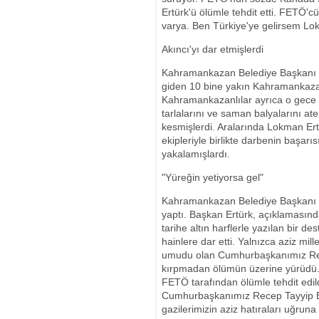
Ertürk'ü ölümle tehdit etti. FETÖ
varya. Ben Türkiye'ye gelirsem Lo
Akıncı'yı dar etmişlerdi
Kahramankazan Belediye Başkanı L
giden 10 bine yakın Kahramankazanl
Kahramankazanlılar ayrıca o gece F-
tarlalarını ve saman balyalarını at
kesmişlerdi. Aralarında Lokman Er
ekipleriyle birlikte darbenin başar
yakalamışlardı.
"Yüreğin yetiyorsa gel"
Kahramankazan Belediye Başkanı Lo
yaptı. Başkan Ertürk, açıklamasın
tarihe altın harflerle yazılan bir d
hainlere dar etti. Yalnızca aziz mil
umudu olan Cumhurbaşkanımız Rece
kırpmadan ölümün üzerine yürüdü. B
FETÖ tarafından ölümle tehdit edild
Cumhurbaşkanımız Recep Tayyip Erd
gazilerimizin aziz hatıraları uğruna 