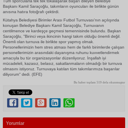
Tüm sporcularla tek tek tokalaşarak başarı dileyen Belediye
Başkanı Kamil Saraçoğlu, takımların oyuncuları ile birlikte günün
anısına hatıra fotoğrafı çektirdi.
Kütahya Belediyesi Birimler Arası Futbol Turnuvası'nın açılışında
konuşan Belediye Başkanı Kamil Saraçoğlu, Turnuvanın
centilmence ve kardeşçe geçmesi temennisinde bulundu. Başkan
Saraçoğlu, "Birinci veya ikincinin hangi takım olduğu önemli değil.
Önemli olan turnuva ile birlikte spor yapmış olmak.
Personellerimizin hem stres atması hem de farklı birimlerde çalışan
personellerimizin arasındaki dayanışma ruhunu kuvvetlendirmek
amacıyla bu tür organizasyonlar düzenliyoruz. İnşallah iyi
mücadeleli, kazasız, belasız, sakatlanmaların olmadığı bir turnuva
olmasını istiyoruz. Turnuvaya katılan tüm takımlarımıza başarılar
diliyorum" dedi. (EFE)
Bu haber toplam 519 defa okunmuştur
Yorumlar