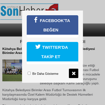
FACEBOOK'TA
BEĞEN
SON DAKİKA
KATEGORİLER
FUTBOL TURNUVASI BAŞLADI
TWITTER'DA
Kütahya Belediyesi'nin organize ettiği Kütahya Belediyesi
Birimler Arası Futbol Turnuvası başladı.
TAKİP ET
17 Ekim 2018 Çarşamba 11:48
Kütahya Belediyesi'nin organize ettiği
Kütahya Belediyesi Birimler Arası Futbol
Bir Daha Gösterme
Turnuvası başladı. 16 Takımın mücadele
edeceği turnuvanın başlama vuruşunu
Belediye Başkanı Kamil Saraçoğlu yaptı.
Kütahya Belediyesi Birimler Arası Futbol Turnuvasının ilk
karşılaşmasında Özel Kalem Müdürlüğü ile Destek Hizmetleri
Müdürlüğü karşı karşıya geldi.