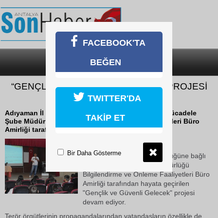
FACEBOOK'TA
BEĞEN
SON DAKİKA
KATEGORİLER
“GENÇLİK VE GÜVENLİ GELECEK” PROJESİ
DEVAM EDİYOR
TWITTER'DA
Adıyaman İl Emniyet Müdürlüğüne bağlı Terörle Mücadele
TAKİP ET
Şube Müdürlüğü Bilgilendirme ve Önleme Faaliyetleri Büro
Amirliği tarafından hayata geçirilen...
22 Ekim 2018 Pazartesi 14:03
Bir Daha Gösterme
Adıyaman İl Emniyet Müdürlüğüne bağlı
Terörle Mücadele Şube Müdürlüğü
Bilgilendirme ve Önleme Faaliyetleri Büro
Amirliği tarafından hayata geçirilen
"Gençlik ve Güvenli Gelecek" projesi
devam ediyor.
Terör örgütlerinin propagandalarından vatandaşların özellikle de