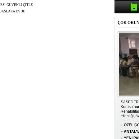
Samsun'da
kazası: 
ESİ GÜVENLİ ÇİTLE
1
NDAŞLARA EVDE
ÇOK OKU
SASEDER i
Korosu’nun
Rehabilit
etkinliği, 
duygu dolu 
ÖZEL ÇO
GÜCÜN
ANTALY
PLATFO
YENİ P