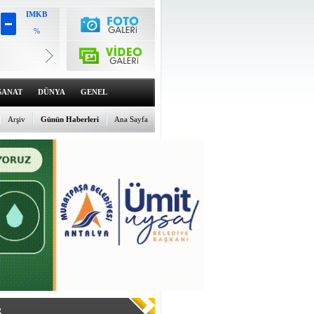
IMKB
%
Altın
6568.52
%1.18
Dolar
47.5796
SANAT
DÜNYA
GENEL
%0.02
Euro
55.0903
Arşiv
Günün Haberleri
Ana Sayfa
%0.16
R