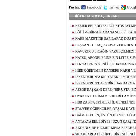
Paylaş:
Facebook
Twitter
Googl
DİĞER HABER BAŞLIKLARI
KEMER BELEDİYESİ AĞUSTOS AYI ME
TOPLANTISINDA ARAÇ FİLOSUNUN GÜÇL
EĞİTİM-BİR-SEN ADANA ŞUBESİ KA
YÖNELİK KARARLAR ALINDI
TEMASLARDA BULUNDU
KABE MAKETİNE SARILARAK DUA ET
GENCİN UMRE HAYALİ GERÇEK OLUYOR
BAŞKAN TOPTAŞ, "YAPAY ZEKA DES
KAMERALARIMIZLA PARKLARIMIZIN TAM
KAVURUCU SICAĞIN VAZGEÇİLMEZİ
HALE GETİRİYORUZ"
USTALARIN ELİNDE LEZZET BULUYOR
HATSU, ABONELERİNE BİN LİTRE SU
BOZYAZI’NIN YENİ İLÇE JANDARMA
BAŞLADI
HİBE ÖĞRETMEN KANSERE KARŞI VE
MÜCADELESİNİ KAYBETTİ
İSKENDERUN’A 600 YATAKLI MODER
HASTANESİ YÜKSELİYOR
İSKENDERUN’DA CEBİKE JANDARM
YAPIMINDA SONA GELİNDİ
AESOB BAŞKANI DERE: "BİR USTA, B
DEĞERLİDİR"
OVAKENT’TE İMAM BUHARİ CAMİİ’N
DUALARLA ATILDI
HBB ZABITA EKİPLERİ İL GENELİND
GERÇEKLEŞTİRDİ
STAJYER ÖĞRENCİLER, YAŞAM KAYN
YOLCULUĞUNU YERİNDE İNCELEDİ
DAİMFED’DEN, ÜSTÜN HİZMET GÖST
BELGESİ
ANTAKYA BELEDİYESİ UZUN ÇARŞI’
ÇALIŞMASI GERÇEKLEŞTİRDİ
AKDENİZ’DE HİZMET MESAİSİ SAHAD
MAHALLE SAKİNLERİYLE BULUŞTU
SICAKLARLA BİRLİKTE DİKENLİ İNCİ