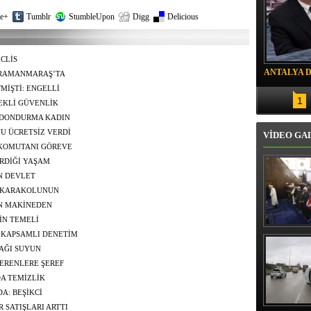
e+
Tumblr
StumbleUpon
Digg
Delicious
CLİS
ANTALYA 
ENDİRİLMESİNE
HRAMANMARAŞ’TA
MİŞTİ: ENGELLİ
DRON SAL
1
TEKLİ GÜVENLİK
AMINI İZLENEBİLİR
 DONDURMA KADIN
YU ÜCRETSİZ VERDİ
VİDEO GA
 KOMUTANI GÖREVE
RDİĞİ YAŞAM
N DEVLET
A KARAKOLUNUN
İN MAKİNEDEN
İN TEMELİ
Erbaş, Ha
E KAPSAMLI DENETİM
Veli Cam
AĞI SUYUN
teravih 
kıld
ERENLERE ŞEREF
DA TEMİZLİK
A: BEŞİKCİ
R SATIŞLARI ARTTI