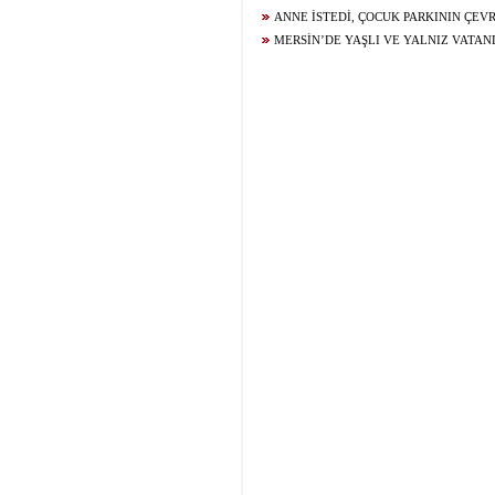
ANNE İSTEDİ, ÇOCUK PARKININ ÇEVR
ÇEVRİLDİ
MERSİN’DE YAŞLI VE YALNIZ VATA
ŞEFKAT ELİ