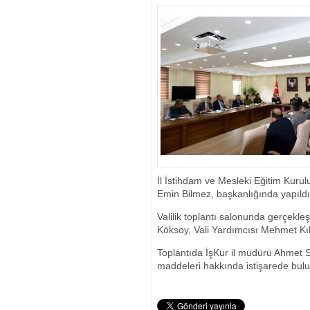
ANTALYA’DA D
GÖRDÜ
İl İstihdam ve Mesleki Eğitim Kuru
Emin Bilmez, başkanlığında yapıldı
Valilik toplantı salonunda gerçekle
Köksoy, Vali Yardımcısı Mehmet Kılıç
Toplantıda İşKur il müdürü Ahmet S
maddeleri hakkında istişarede bulu