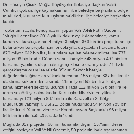
Dr. Hüseyin Çiçek, Muğla Büyükşehir Belediye Başkan Vekili
Cumhur Çoban, ilçe kaymakamları, ilçe belediye başkanları, bölge
müdürleri, kurum ve kuruluşların müdürleri, ilçe belediye başkanları
katıldı.
Toplantının açılış konuşmasını yapan Vali Vekili Fethi Özdemir,
"Muğla il genelinde 2018 yılı ilk dokuz aylık döneminde, kamu
kurum ve kuruluşlarının 4 milyar 3 milyon 863 bin lira proje tutarlı işi
bulunurken bu projeler için, önceki yıllarda yapılan harcama tutarı
870 milyon 642 bin lira, kurumlara ayrılan ödenek miktarı ise 737
milyon 96 bin liradır. Dönem sonu itibariyle 548 milyon 497 bin lira
harcama yapılmış olup, nakdi gerçekleşme oranı yüzde 74, fiziki
gerçekleşme oranı ise yüzde 39'dur. Sektör itibariyle
değerlendirildiğinde en yüksek harcama, 155 milyon 387 bin lira ile
ulaştırma sektörü, ikinci sırada 115 milyon 893 bin lira ile diğer
kamu hizmetleri sektörü, üçüncü sırada 112 milyon 378 bin lira ile
tarım sektörü yer almaktadır. Kuruluşlar itibariyle en yüksek
harcamayı 121 milyon 987 bin lira ile Karayolları 2. Bölge
Müdürlüğü yapmıştır. DSİ 21. Bölge Müdürlüğü 94 Milyon 789 bin
lira ile ikinci, Yatırım İzleme ve Koordinasyon Başkanlığı 93 milyon
565 bin lira ile üçüncü sıradadır" dedi.
Muğla'da 317 projeden 60'ının tamamlandığını, 157'sinin devam
ettiğini söyleyen Vali Vekili Özdemir, 50 projenin ihale aşamasında