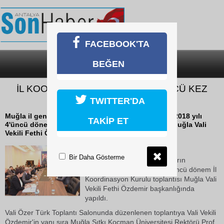
FACEBOOK'TA
BEĞEN
SON DAKİKA
KATEGORİLER
İL KOORDİNASYON KURULU 4’ÜNCÜ KEZ
TOPLANDI
TWITTER'DA
Muğla il genelindeki yatırımların değerlendirildiği 2018 yılı
TAKİP ET
4'üncü dönem İl Koordinasyon Kurulu toplantısı Muğla Vali
Vekili Fethi Özdemir başkanlığında...
18 Ekim 2018 Perşembe 16:03
Bir Daha Gösterme
Muğla il genelindeki yatırımların
değerlendirildiği 2018 yılı 4'üncü dönem İl
Koordinasyon Kurulu toplantısı Muğla Vali
Vekili Fethi Özdemir başkanlığında
yapıldı.
Vali Özer Türk Toplantı Salonunda düzenlenen toplantıya Vali Vekili
Özdemir'in yanı sıra Muğla Sıtkı Koçman Üniversitesi Rektörü Prof.