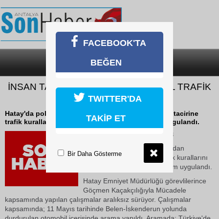
FACEBOOK'TA
BEĞEN
SON DAKİKA
KATEGORİLER
İNSAN TACİRİ SÜRÜCÜYE 300 BİN TL TRAFİK
CEZASI
TWITTER'DA
Hatay'da polis ekipleri tarafından yakalanan insan tacirine
TAKİP ET
trafik kurallarını ihlalden 300 bin TL cezai işlem uygulandı.
16 Mayıs 2026 Cumartesi 09:13
Hatay'da polis ekipleri tarafından
Bir Daha Gösterme
yakalanan insan tacirine trafik kurallarını
ihlalden 300 bin TL cezai işlem uygulandı.
Hatay Emniyet Müdürlüğü görevlilerince
Göçmen Kaçakçılığıyla Mücadele
kapsamında yapılan çalışmalar aralıksız sürüyor. Çalışmalar
kapsamında; 11 Mayıs tarihinde Belen-İskenderun yolunda
durdurulan otomobil içerisinde arama yapıldı. Aramada; Türkiye'de