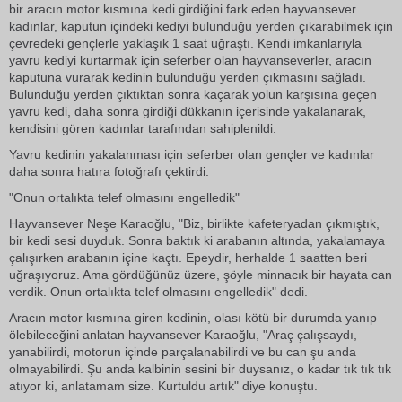
bir aracın motor kısmına kedi girdiğini fark eden hayvansever
kadınlar, kaputun içindeki kediyi bulunduğu yerden çıkarabilmek için
çevredeki gençlerle yaklaşık 1 saat uğraştı. Kendi imkanlarıyla
yavru kediyi kurtarmak için seferber olan hayvanseverler, aracın
kaputuna vurarak kedinin bulunduğu yerden çıkmasını sağladı.
Bulunduğu yerden çıktıktan sonra kaçarak yolun karşısına geçen
yavru kedi, daha sonra girdiği dükkanın içerisinde yakalanarak,
kendisini gören kadınlar tarafından sahiplenildi.
Yavru kedinin yakalanması için seferber olan gençler ve kadınlar
daha sonra hatıra fotoğrafı çektirdi.
"Onun ortalıkta telef olmasını engelledik"
Hayvansever Neşe Karaoğlu, "Biz, birlikte kafeteryadan çıkmıştık,
bir kedi sesi duyduk. Sonra baktık ki arabanın altında, yakalamaya
çalışırken arabanın içine kaçtı. Epeydir, herhalde 1 saatten beri
uğraşıyoruz. Ama gördüğünüz üzere, şöyle minnacık bir hayata can
verdik. Onun ortalıkta telef olmasını engelledik" dedi.
Aracın motor kısmına giren kedinin, olası kötü bir durumda yanıp
ölebileceğini anlatan hayvansever Karaoğlu, "Araç çalışsaydı,
yanabilirdi, motorun içinde parçalanabilirdi ve bu can şu anda
olmayabilirdi. Şu anda kalbinin sesini bir duysanız, o kadar tık tık tık
atıyor ki, anlatamam size. Kurtuldu artık" diye konuştu.