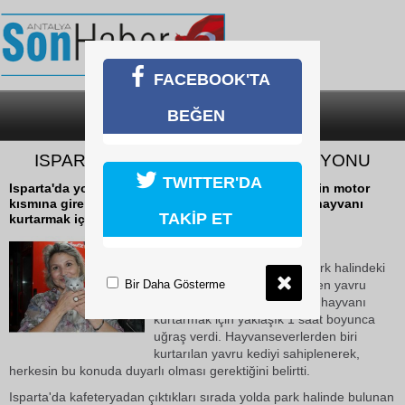
FACEBOOK'TA
BEĞEN
SON DAKİKA
KATEGORİLER
ISPARTA’DA YAVRU KEDİ OPERASYONU
TWITTER'DA
Isparta'da yolda geçerken park halindeki otomobilin motor
kısmına giren yavru kediyi gören hayvanseverler, hayvanı
TAKİP ET
kurtarmak için yaklaşık 1 saat boyunca...
24 Ekim 2018 Çarşamba 10:23
Isparta'da yolda geçerken park halindeki
Bir Daha Gösterme
otomobilin motor kısmına giren yavru
kediyi gören hayvanseverler, hayvanı
kurtarmak için yaklaşık 1 saat boyunca
uğraş verdi. Hayvanseverlerden biri
kurtarılan yavru kediyi sahiplenerek,
herkesin bu konuda duyarlı olması gerektiğini belirtti.
Isparta'da kafeteryadan çıktıkları sırada yolda park halinde bulunan