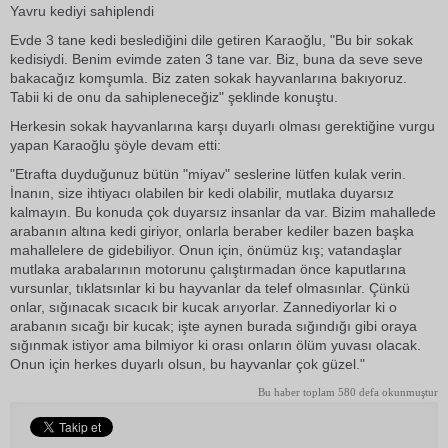
Yavru kediyi sahiplendi
Evde 3 tane kedi beslediğini dile getiren Karaoğlu, "Bu bir sokak
kedisiydi. Benim evimde zaten 3 tane var. Biz, buna da seve seve
bakacağız komşumla. Biz zaten sokak hayvanlarına bakıyoruz.
Tabii ki de onu da sahipleneceğiz" şeklinde konuştu.
Herkesin sokak hayvanlarına karşı duyarlı olması gerektiğine vurgu
yapan Karaoğlu şöyle devam etti:
"Etrafta duyduğunuz bütün "miyav" seslerine lütfen kulak verin.
İnanın, size ihtiyacı olabilen bir kedi olabilir, mutlaka duyarsız
kalmayın. Bu konuda çok duyarsız insanlar da var. Bizim mahallede
arabanın altına kedi giriyor, onlarla beraber kediler bazen başka
mahallelere de gidebiliyor. Onun için, önümüz kış; vatandaşlar
mutlaka arabalarının motorunu çalıştırmadan önce kaputlarına
vursunlar, tıklatsınlar ki bu hayvanlar da telef olmasınlar. Çünkü
onlar, sığınacak sıcacık bir kucak arıyorlar. Zannediyorlar ki o
arabanın sıcağı bir kucak; işte aynen burada sığındığı gibi oraya
sığınmak istiyor ama bilmiyor ki orası onların ölüm yuvası olacak.
Onun için herkes duyarlı olsun, bu hayvanlar çok güzel."
Bu haber toplam 580 defa okunmuştur