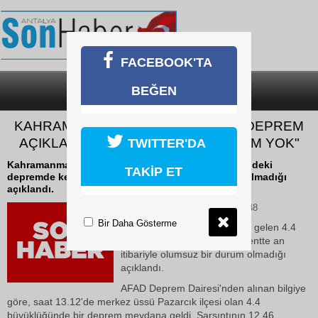
FACEBOOK'TA
BEĞEN
SON DAKİKA
KATEGORİLER
KAHRAMANMARAŞ VALİLİĞİ’NDEN DEPREM
AÇIKLAMASI: "OLUMSUZ BİR DURUM YOK"
TWITTER'DA
Kahramanmaraş'ta meydana gelen 4.4 büyüklüğündeki
TAKİP ET
depremde kentte an itibariyle olumsuz bir durum olmadığı
açıklandı.
03 Haziran 2026 Çarşamba 13:48
Bir Daha Gösterme
Kahramanmaraş'ta meydana gelen 4.4
büyüklüğündeki depremde kentte an
itibariyle olumsuz bir durum olmadığı
açıklandı.
AFAD Deprem Dairesi'nden alınan bilgiye
göre, saat 13.12'de merkez üssü Pazarcık ilçesi olan 4.4
büyüklüğünde bir deprem meydana geldi. Sarsıntının 12.46