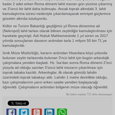
kadar 2 adet erken Roma dönemi lahit mezarı gün yüzüne çıkarmış
ve 3'üncü bir lahit daha bulmuştu. Ancak toprak altındaki 3. lahit
kamulaştırma süreci nedeniyle çıkarılamayarak emniyet güçlerince
gözetim altında tutuluyordu.
Kültür ve Turizm Bakanlığı geçtiğimiz yıl Roma dönemine ait
(Nekropol) lahit tarlası olarak bilinen zeytinliğin kamulaştırılması için
harekete geçmişti. Asli Hukuk Mahkemesinde 1 yıl süren ve 2017
yılında sonuçlanan davanın ardından tarla 1 milyon 50 bin TL'ye
kamulaştırıldı.
İznik Müze Müdürlüğü, kararın ardından Hisardara köyü yolunda
bulunan zeytin tarlasında bulunan 3'ncü lahit için bugün arkeolojik
çalışmalara yeniden başladı. Hz. İsa'dan sonra Roma dönemi 2'inci
yüzyıla ait olduğu sanılan 3'üncü lahit mezarın çıkarılması için
toprak tabaka kazıldı. Arkeologlar, ilk olarak gömülü lahdin
üzerindeki toprak tabakayı aldı. Lahdin 1 metre derinlikte olduğu,
kazı çalışmalarının yarın erken saatte yeniden başlayacağı
öğrenildi. Çalışmaların ardından bölgenin müze olacağı öğrenildi.
Bu haber toplam 725 defa okunmuştur