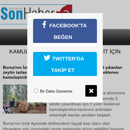
FACEBOOK'TA
BEĞEN
SON DAKİKA
KATEGORİLER
KAMULAŞTIRILAN TARLADA 3. LAHİT İÇİN
KAZILAR YENİDEN BAŞLADI
TWITTER'DA
Bursa'nın İznik ilçesinde Roma dönemine ait 2 lahit çıkarılan
TAKİP ET
zeytin tarlasında 3. lahdin çıkarılması için 3 yıldır beklenen
kamulaştırılma kararının...
18 Ekim 2018 Perşembe 21:43
Bir Daha Gösterme
Bursa'nın İznik ilçesinde Roma dönemine
ait 2 lahit çıkarılan zeytin tarlasında 3.
lahdin çıkarılması için 3 yıldır beklenen
kamulaştırılma kararının ardından
arkeolojik kazılar yeniden başladı.
Bursa'nın İznik ilçesinde definecilerin kaçak kazı alanı olan
Hisardere yolu üzerindeki zeytin tarlasında müze yetkilileri bugüne