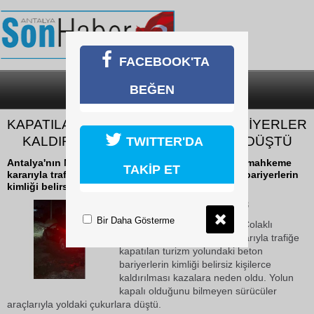
FACEBOOK'TA
BEĞEN
SON DAKİKA
KATEGORİLER
KAPATILAN TURİZM YOLUNDAKİ BARİYERLER
KALDIRILINCA ARAÇLAR ÇUKURA DÜŞTÜ
TWITTER'DA
Antalya'nın Manavgat ilçesi Çolaklı Mahallesi'nde mahkeme
TAKİP ET
kararıyla trafiğe kapatılan turizm yolundaki beton bariyerlerin
kimliği belirsiz kişilerce kaldırılması...
16 Mayıs 2026 Cumartesi 10:48
Bir Daha Gösterme
Antalya'nın Manavgat ilçesi Çolaklı
Mahallesi'nde mahkeme kararıyla trafiğe
kapatılan turizm yolundaki beton
bariyerlerin kimliği belirsiz kişilerce
kaldırılması kazalara neden oldu. Yolun
kapalı olduğunu bilmeyen sürücüler
araçlarıyla yoldaki çukurlara düştü.