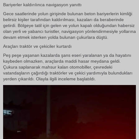
Bariyerler kaldırılınca navigasyon yanıttı
Gece saatlerinde yolun girişinde bulunan beton bariyerlerin kimliği
belirsiz kişiler tarafından kaldırılması, kazaları da beraberinde
getirdi. Bölgeye tatil için gelen ve yolun kapalı olduğundan habersiz
olan yerli ve yabancı turistler, navigasyon yönlendirmesiyle yollarına
devam etmek isterken yolda bulunan çukurlara düştü.
Araçları traktör ve çekiciler kurtardı
Peş peşe yaşanan kazalarda şans eseri yaralanan ya da hayatını
kaybeden olmazken, araçlarda maddi hasar meydana geldi.
Çukura saplanarak mahsur kalan otomobiller, çevredeki
vatandaşların çağırdığı traktörler ve çekici yardımıyla bulundukları
yerden çıkarıldı. Olayla ilgili inceleme başlatıldı.