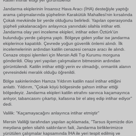
Katilin intihar ettiği yer görüntülendi
Jandarma ekiplerinin İnsansız Hava Aracı (İHA) desteğiyle yaptığı
arama çalışmalarında şüphelinin Karakütük Mahallesi'nin kırsalında
Çokak mevkiinde bir yerde olduğunu belirledi. Yapılan operasyonda
şüpheli yakalanacağını anlayınca yanındaki silahla intihar etti.
Jandarma olay yeri inceleme ekipleri, intihar eden Öztürk'ün
bulunduğu yerde çalışma yaptı. Bölgeye giden yollar ise jandarma
ekiplerince kapatıldı. Çevrede yoğun güvenlik önlemi alındı. İlk
incelemelerinin ardından katilin cenazesi cenaze aracı ile alındı.
Cenaze otopsi işlemleri için Mersin Adli Tıp Kurumu morguna
gönderildi. Olay yeri yapılan çalışmaların bitmesinin ardından
görüntülendi. Katilin intihar ettiği yerin ev olmadığı, ormanlık alanın
çevresindeki meralık olduğu öğrenildi.
Bölge sakinlerinden Hamza Yıldırım katilin nasıl intihar ettiğini
anlattı. Yıldırım, "Çokak köyü bölgesinde şahsın intihar ettiği
bölgedeyiz. Jandarma ekipleri katilin etrafını sarınca kaçamayınca
anlıyor, tabancasını çıkartıp, kafasına bir el ateş edip intihar ediyor"
dedi.
Valilik: "Kaçamayacağını anlayınca intihar etmiştir"
Mersin Valiliği tarafından yapılan açıklamada, "Tarsus ilçemizde dün
meydana gelen silahlı saldırıların faili, Jandarma birliklerimizce
yürütülen çalışmalar kapsamında İHA ile yeri tespit edilmiş ve