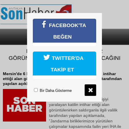
FACEBOOK'TA
BEĞEN
SON DAKİKA
KATEGORİLER
KATİLİN İNTİHAR ETTİĞİ YER
GÖRÜNTÜLENDİ: "FAİL KAÇAMAYACAĞINI
TWITTER'DA
ANLAYINCA İNTİHAR ETMİŞ"
TAKİP ET
Mersin'de 6 kişiyi öldürüp 8 kişiyi yaralayan katilin intihar
ettiği alan görüntülenirken saldırganla ilgili valilik tarafından
yapılan açıklamada,...
Bir Daha Gösterme
19 Mayıs 2026 Salı 13:08
Mersin'de 6 kişiyi öldürüp 8 kişiyi
yaralayan katilin intihar ettiği alan
görüntülenirken saldırganla ilgili valilik
tarafından yapılan açıklamada,
"Jandarma birliklerimizce yürütülen
çalışmalar kapsamında failin yeri İHA ile