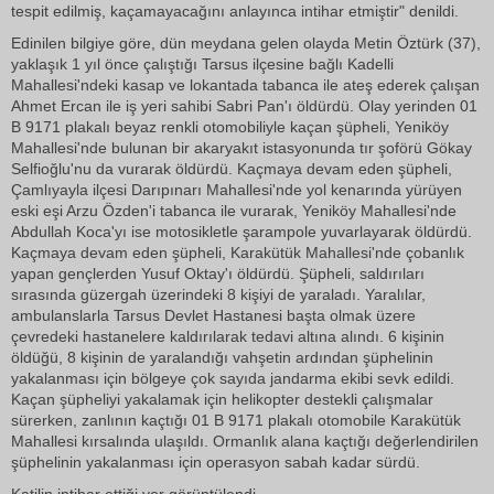
tespit edilmiş, kaçamayacağını anlayınca intihar etmiştir" denildi.
Edinilen bilgiye göre, dün meydana gelen olayda Metin Öztürk (37),
yaklaşık 1 yıl önce çalıştığı Tarsus ilçesine bağlı Kadelli
Mahallesi'ndeki kasap ve lokantada tabanca ile ateş ederek çalışan
Ahmet Ercan ile iş yeri sahibi Sabri Pan'ı öldürdü. Olay yerinden 01
B 9171 plakalı beyaz renkli otomobiliyle kaçan şüpheli, Yeniköy
Mahallesi'nde bulunan bir akaryakıt istasyonunda tır şoförü Gökay
Selfioğlu'nu da vurarak öldürdü. Kaçmaya devam eden şüpheli,
Çamlıyayla ilçesi Darıpınarı Mahallesi'nde yol kenarında yürüyen
eski eşi Arzu Özden'i tabanca ile vurarak, Yeniköy Mahallesi'nde
Abdullah Koca'yı ise motosikletle şarampole yuvarlayarak öldürdü.
Kaçmaya devam eden şüpheli, Karakütük Mahallesi'nde çobanlık
yapan gençlerden Yusuf Oktay'ı öldürdü. Şüpheli, saldırıları
sırasında güzergah üzerindeki 8 kişiyi de yaraladı. Yaralılar,
ambulanslarla Tarsus Devlet Hastanesi başta olmak üzere
çevredeki hastanelere kaldırılarak tedavi altına alındı. 6 kişinin
öldüğü, 8 kişinin de yaralandığı vahşetin ardından şüphelinin
yakalanması için bölgeye çok sayıda jandarma ekibi sevk edildi.
Kaçan şüpheliyi yakalamak için helikopter destekli çalışmalar
sürerken, zanlının kaçtığı 01 B 9171 plakalı otomobile Karakütük
Mahallesi kırsalında ulaşıldı. Ormanlık alana kaçtığı değerlendirilen
şüphelinin yakalanması için operasyon sabah kadar sürdü.