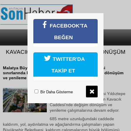
FACEBOOK'TA
BEĞEN
SON DAKİKA
KATEGORİLER
KAVACIK CADDESİ’NDE DEĞİŞİM DÖNÜŞÜM
DEVAM EDİYOR
TWITTER'DA
Malatya Büyükşehir Belediyesi Yıldıztepe Mahallesi
TAKİP ET
sınırlarında bulunan Kavacık Caddesi'nde değişim dönüşüm
ve yenileme çalışmalarına devam ediyor.
19 Ekim 2018 Cuma 15:08
Bir Daha Gösterme
Malatya Büyükşehir Belediyesi Yıldıztepe
Mahallesi sınırlarında bulunan Kavacık
Caddesi'nde değişim dönüşüm ve
yenileme çalışmalarına devam ediyor.
685 metre uzunluğundaki caddede
kaldırım, yol, aydınlatma ve ağaçlandırma çalışmaları yapan
Büyükşehir Belediyesi, kaldırım çalışmalarının büyük bölümünü