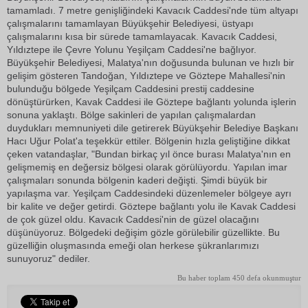
tamamladı. 7 metre genişliğindeki Kavacık Caddesi'nde tüm altyapı
çalışmalarını tamamlayan Büyükşehir Belediyesi, üstyapı
çalışmalarını kısa bir sürede tamamlayacak. Kavacık Caddesi,
Yıldıztepe ile Çevre Yolunu Yeşilçam Caddesi'ne bağlıyor.
Büyükşehir Belediyesi, Malatya'nın doğusunda bulunan ve hızlı bir
gelişim gösteren Tandoğan, Yıldıztepe ve Göztepe Mahallesi'nin
bulunduğu bölgede Yeşilçam Caddesini prestij caddesine
dönüştürürken, Kavak Caddesi ile Göztepe bağlantı yolunda işlerin
sonuna yaklaştı. Bölge sakinleri de yapılan çalışmalardan
duydukları memnuniyeti dile getirerek Büyükşehir Belediye Başkanı
Hacı Uğur Polat'a teşekkür ettiler. Bölgenin hızla geliştiğine dikkat
çeken vatandaşlar, "Bundan birkaç yıl önce burası Malatya'nın en
gelişmemiş en değersiz bölgesi olarak görülüyordu. Yapılan imar
çalışmaları sonunda bölgenin kaderi değişti. Şimdi büyük bir
yapılaşma var. Yeşilçam Caddesindeki düzenlemeler bölgeye ayrı
bir kalite ve değer getirdi. Göztepe bağlantı yolu ile Kavak Caddesi
de çok güzel oldu. Kavacık Caddesi'nin de güzel olacağını
düşünüyoruz. Bölgedeki değişim gözle görülebilir güzellikte. Bu
güzelliğin oluşmasında emeği olan herkese şükranlarımızı
sunuyoruz" dediler.
Bu haber toplam 450 defa okunmuştur