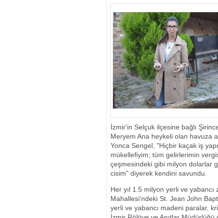
ANTALYA’DA D
GÖRDÜ
İzmir'in Selçuk ilçesine bağlı Şirin
Meryem Ana heykeli olan havuza atıla
Yonca Sengel, "Hiçbir kaçak iş yapm
mükellefiyim; tüm gelirlerimin verg
çeşmesindeki gibi milyon dolarlar gi
cisim" diyerek kendini savundu.
Her yıl 1.5 milyon yerli ve yabancı z
Mahallesi'ndeki St. Jean John Baptis
yerli ve yabancı madeni paralar, kr
İzmir Rölöve ve Anıtlar Müdürlüğü 