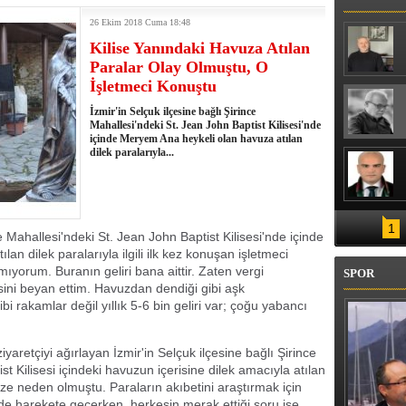
ENİZ SUYU SICAKLIĞI 30 DERECEYİ
26 Ekim 2018 Cuma 18:48
Kilise Yanındaki Havuza Atılan
Paralar Olay Olmuştu, O
İşletmeci Konuştu
İzmir'in Selçuk ilçesine bağlı Şirince
Mahallesi'ndeki St. Jean John Baptist Kilisesi'nde
içinde Meryem Ana heykeli olan havuza atılan
dilek paralarıyla...
1
ce Mahallesi'ndeki St. Jean John Baptist Kilisesi'nde içinde
n dilek paralarıyla ilgili ilk kez konuşan işletmeci
ıyorum. Buranın geliri bana aittir. Zaten vergi
SPOR
isini beyan ettim. Havuzdan dendiği gibi aşk
bi rakamlar değil yıllık 5-6 bin geliri var; çoğu yabancı
iyaretçiyi ağırlayan İzmir'in Selçuk ilçesine bağlı Şirince
t Kilisesi içindeki havuzun içerisine dilek amacıyla atılan
ize neden olmuştu. Paraların akıbetini araştırmak için
de harekete geçerken, herkesin merak ettiği soru ise,