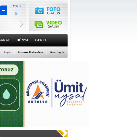
IMKB
%
Altın
6504.03
%0.18
Dolar
47.5597
SANAT
DÜNYA
GENEL
%0
Euro
55.059
Arşiv
Günün Haberleri
Ana Sayfa
%0.15
R