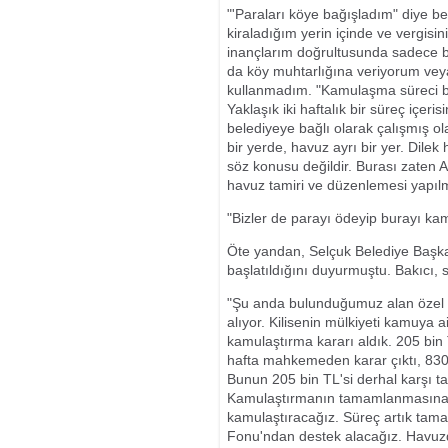
"'Paraları köye bağışladım" diye b
kiraladığım yerin içinde ve vergisi
inançlarım doğrultusunda sadece ba
da köy muhtarlığına veriyorum vey
kullanmadım. "Kamulaşma süreci b
Yaklaşık iki haftalık bir süreç içe
belediyeye bağlı olarak çalışmış ol
bir yerde, havuz ayrı bir yer. Dilek 
söz konusu değildir. Burası zaten A
havuz tamiri ve düzenlemesi yapılmı
"Bizler de parayı ödeyip burayı ka
Öte yandan, Selçuk Belediye Başka
başlatıldığını duyurmuştu. Bakıcı, 
"Şu anda bulunduğumuz alan özel m
alıyor. Kilisenin mülkiyeti kamuya 
kamulaştırma kararı aldık. 205 bin T
hafta mahkemeden karar çıktı, 83
Bunun 205 bin TL'si derhal karşı t
Kamulaştırmanın tamamlanmasına ya
kamulaştıracağız. Süreç artık tamam
Fonu'ndan destek alacağız. Havuzda