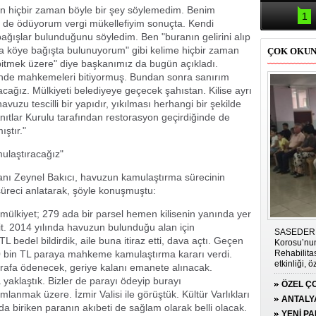
Samsun'da
en hiçbir zaman böyle bir şey söylemedim. Benim
kazası: 
1
ni de ödüyorum vergi mükellefiyim sonuçta. Kendi
ğışlar bulunduğunu söyledim. Ben "buranın gelirini alıp
a köye bağışta bulunuyorum" gibi kelime hiçbir zaman
ÇOK OKU
itmek üzere" diye başkanımız da bugün açıkladı.
risinde mahkemeleri bitiyormuş. Bundan sonra sanırım
acağız. Mülkiyeti belediyeye geçecek şahıstan. Kilise ayrı
havuzu tescilli bir yapıdır, yıkılması herhangi bir şekilde
nıtlar Kurulu tarafından restorasyon geçirdiğinde de
ştır."
mulaştıracağız"
nı Zeynel Bakıcı, havuzun kamulaştırma sürecinin
süreci anlatarak, şöyle konuşmuştu:
ülkiyet; 279 ada bir parsel hemen kilisenin yanında yer
ait. 2014 yılında havuzun bulunduğu alan için
SASEDER i
L bedel bildirdik, aile buna itiraz etti, dava açtı. Geçen
Korosu’nun
0 bin TL paraya mahkeme kamulaştırma kararı verdi.
Rehabilit
etkinliği, 
arafa ödenecek, geriye kalanı emanete alınacak.
duygu dolu 
klaştık. Bizler de parayı ödeyip burayı
ÖZEL ÇO
lanmak üzere. İzmir Valisi ile görüştük. Kültür Varlıkları
GÜCÜN
ANTALY
 biriken paranın akıbeti de sağlam olarak belli olacak.
PLATFO
YENİ P