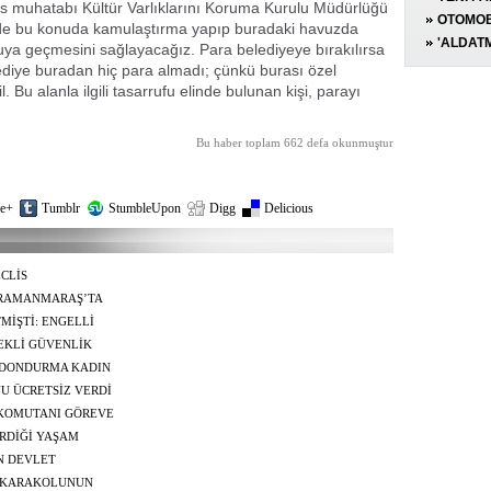
as muhatabı Kültür Varlıklarını Koruma Kurulu Müdürlüğü
KINAMA
AÇIKLA
OTOMOB
de bu konuda kamulaştırma yapıp buradaki havuzda
YARALI
'ALDATM
ya geçmesini sağlayacağız. Para belediyeye bırakılırsa
iye buradan hiç para almadı; çünkü burası özel
Bu alanla ilgili tasarrufu elinde bulunan kişi, parayı
Bu haber toplam 662 defa okunmuştur
e+
Tumblr
StumbleUpon
Digg
Delicious
CLİS
ENDİRİLMESİNE
HRAMANMARAŞ’TA
MİŞTİ: ENGELLİ
TEKLİ GÜVENLİK
AMINI İZLENEBİLİR
 DONDURMA KADIN
YU ÜCRETSİZ VERDİ
 KOMUTANI GÖREVE
RDİĞİ YAŞAM
N DEVLET
A KARAKOLUNUN