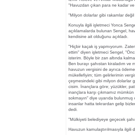
"Havuzdan çıkan para ne kadar ve 
"Milyon dolarlar gibi rakamlar değil y
Konuyla ilgili işletmeci Yonca Seng
açıklamalarda bulunan Sengel, havu
kendisine ait olduğunu açıkladı.
"Hiçbir kaçak iş yapmıyorum. Zaten 
ettim" diyen işletmeci Sengel, "Ön
isterim. Böyle bir zan altında kalma
Ben burayı şahıstan kiraladım ve mü
havuzun vergisini de ayrıca ödeme
mükellefiyim; tüm gelirlerimin verg
çeşmesindeki gibi milyon dolarlar gi
cisim. İnançlara göre; yüzükler, pat
inançlara karşı çıkmamız mümkün de
sokmayın" diye uyarıda bulunmuş ol
insanlar hatta tekrardan gelip bizler
dedi.
"Mülkiyeti belediyeye geçecek şahı
Havuzun kamulaştırılmasıyla ilgili 