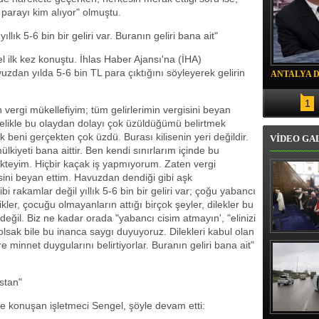
parayı kim alıyor" olmuştu.
ıllık 5-6 bin bir geliri var. Buranın geliri bana ait"
el ilk kez konuştu. İhlas Haber Ajansı'na (İHA)
zdan yılda 5-6 bin TL para çıktığını söyleyerek gelirin
ANTALYA 
DRON SAL
1
vergi mükellefiyim; tüm gelirlerimin vergisini beyan
celikle bu olaydan dolayı çok üzüldüğümü belirtmek
k beni gerçekten çok üzdü. Burası kilisenin yeri değildir.
VİDEO GA
lkiyeti bana aittir. Ben kendi sınırlarım içinde bu
kteyim. Hiçbir kaçak iş yapmıyorum. Zaten vergi
isini beyan ettim. Havuzdan dendiği gibi aşk
bi rakamlar değil yıllık 5-6 bin bir geliri var; çoğu yabancı
ikler, çocuğu olmayanların attığı birçok şeyler, dilekler bu
ğil. Biz ne kadar orada "yabancı cisim atmayın', "elinizi
sak bile bu inanca saygı duyuyoruz. Dilekleri kabul olan
Erbaş, Ha
e minnet duygularını belirtiyorlar. Buranın geliri bana ait"
Veli Cam
teravih 
kıld
stan"
de konuşan işletmeci Sengel, şöyle devam etti: