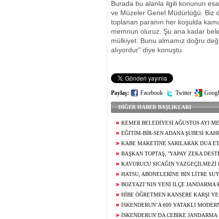
Burada bu alanla ilgili konunun es
ve Müzeler Genel Müdürlüğü. Biz 
toplanan paranın her koşulda kamu
memnun oluruz. Şu ana kadar beled
mülkiyet. Bunu almamız doğru değil. 
alıyordur" diye konuştu.
Paylaş:
Facebook
Twitter
Googl
DİĞER HABER BAŞLIKLARI
KEMER BELEDİYESİ AĞUSTOS AYI ME
TOPLANTISINDA ARAÇ FİLOSUNUN GÜÇL
EĞİTİM-BİR-SEN ADANA ŞUBESİ KA
YÖNELİK KARARLAR ALINDI
TEMASLARDA BULUNDU
KABE MAKETİNE SARILARAK DUA ET
GENCİN UMRE HAYALİ GERÇEK OLUYOR
BAŞKAN TOPTAŞ, "YAPAY ZEKA DES
KAMERALARIMIZLA PARKLARIMIZIN TAM
KAVURUCU SICAĞIN VAZGEÇİLMEZİ
HALE GETİRİYORUZ"
USTALARIN ELİNDE LEZZET BULUYOR
HATSU, ABONELERİNE BİN LİTRE SU
BOZYAZI’NIN YENİ İLÇE JANDARMA
BAŞLADI
HİBE ÖĞRETMEN KANSERE KARŞI VE
MÜCADELESİNİ KAYBETTİ
İSKENDERUN’A 600 YATAKLI MODER
HASTANESİ YÜKSELİYOR
İSKENDERUN’DA CEBİKE JANDARM