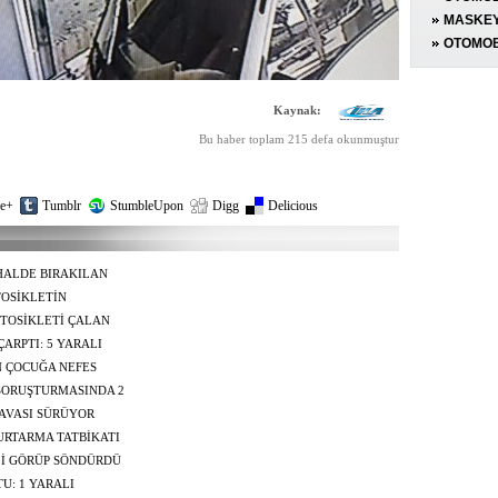
OPERA
ÇARPTI:
MASKEY
MOTOSİ
OTOMOB
EKİPLE
MOTOSİ
ARACIN
Kaynak:
KAZA 
Bu haber toplam 215 defa okunmuştur
e+
Tumblr
StumbleUpon
Digg
Delicious
 HALDE BIRAKILAN
Nİ ELE VERDİ
OSİKLETİN
DA KALARAK CAN
TOSİKLETİ ÇALAN
MADI
ARPTI: 5 YARALI
N ÇOCUĞA NEFES
SORUŞTURMASINDA 2
AVASI SÜRÜYOR
RTARMA TATBİKATI
Lİ GÖRÜP SÖNDÜRDÜ
U: 1 YARALI