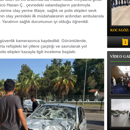
ücü Hasan Ç., çevredeki vatandaşların yardımıyla
erine olay yerine itfaiye, sağlık ve polis ekipleri sevk
erinin olay yerindeki ilk müdahalesinin ardından ambulansla
ı. Yaralının sağlık durumunun iyi olduğu öğrenildi.
KOCAGÖZ:
SORUMLU
n güvenlik kamerasınca kaydedildi. Görüntülerde,
1
ta refüjdeki tel çitlere çarptığı ve savrularak yol
is ekipleri kazayla ilgili inceleme başlattı.
VİDEO GA
Erbaş, Ha
Veli Cam
teravih 
kıld