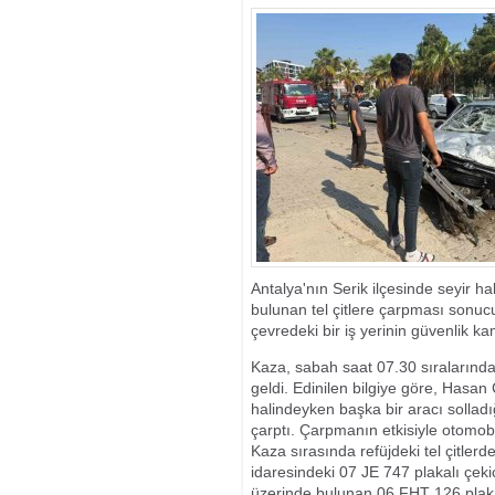
DEPREM
Antalya'nın Serik ilçesinde seyir ha
bulunan tel çitlere çarpması sonu
çevredeki bir iş yerinin güvenlik k
Kaza, sabah saat 07.30 sıraların
geldi. Edinilen bilgiye göre, Hasan
halindeyken başka bir aracı solladı
çarptı. Çarpmanın etkisiyle otomobi
Kaza sırasında refüjdeki tel çitler
idaresindeki 07 JE 747 plakalı çeki
üzerinde bulunan 06 FHT 126 plaka