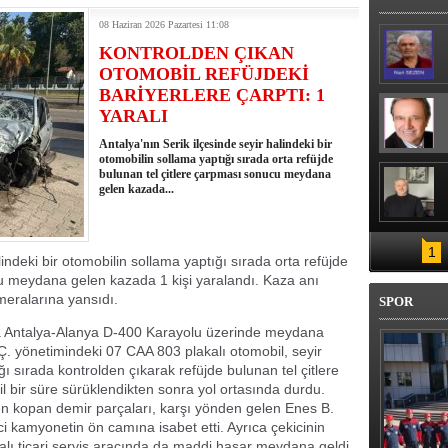
08 Haziran 2026 Pazartesi 11:08
KONTROLDEN ÇIKAN
OTOMOBİL REFÜJDEKİ
BARİYERLERE ÇARPTI: 1
YARALI
Antalya'nın Serik ilçesinde seyir halindeki bir
otomobilin sollama yaptığı sırada orta refüjde
bulunan tel çitlere çarpması sonucu meydana
gelen kazada...
1
lindeki bir otomobilin sollama yaptığı sırada orta refüjde
cu meydana gelen kazada 1 kişi yaralandı. Kaza anı
ameralarına yansıdı.
SPOR
da Antalya-Alanya D-400 Karayolu üzerinde meydana
 Ç. yönetimindeki 07 CAA 803 plakalı otomobil, seyir
ğı sırada kontrolden çıkarak refüjde bulunan tel çitlere
l bir süre sürüklendikten sonra yol ortasında durdu.
den kopan demir parçaları, karşı yönden gelen Enes B.
ci kamyonetin ön camına isabet etti. Ayrıca çekicinin
lı ticari servis aracında da maddi hasar meydana geldi.