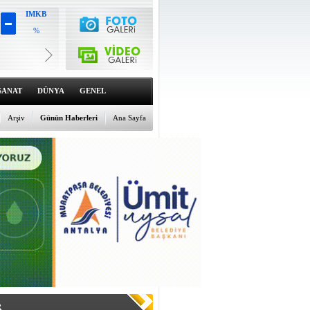
IMKB
%
Altın
6553.87
%1.14
Dolar
47.6962
%0.12
SANAT
DÜNYA
GENEL
Euro
54.979
%-0.06
Arşiv
Günün Haberleri
Ana Sayfa
R