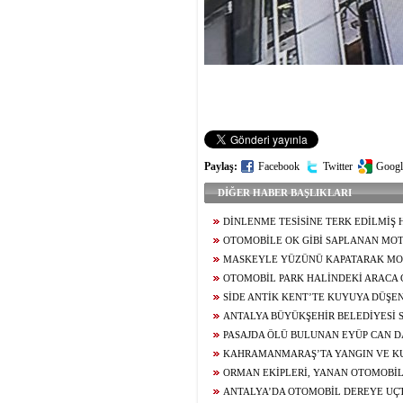
Paylaş:
Facebook
Twitter
Googl
DİĞER HABER BAŞLIKLARI
DİNLENME TESİSİNE TERK EDİLMİŞ
OTOMOBİLDEKİ 3 ŞIRINGA ZEHİR TACİRİ
OTOMOBİLE OK GİBİ SAPLANAN MOT
SÜRÜCÜSÜ HAFİF TİCARİ ARACIN ALTIN
MASKEYLE YÜZÜNÜ KAPATARAK MO
VERDİĞİ KAZA KAMERADA
HIRSIZ JANDARMA EKİPLERİNDEN KAÇA
OTOMOBİL PARK HALİNDEKİ ARACA Ç
SİDE ANTİK KENT’TE KUYUYA DÜŞE
KESEN KURTARMA OPERASYONU
ANTALYA BÜYÜKŞEHİR BELEDİYESİ 
ŞÜPHELİ SERBEST BIRAKILDI
PASAJDA ÖLÜ BULUNAN EYÜP CAN D
KAHRAMANMARAŞ’TA YANGIN VE KU
ORMAN EKİPLERİ, YANAN OTOMOBİ
ANTALYA’DA OTOMOBİL DEREYE UÇT