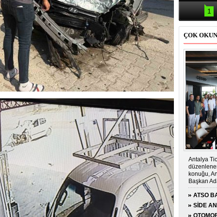
Samsun'da
kazası: 
1
ÇOK OKU
Antalya Tic
düzenlenen
konuğu, An
Başkan Ada
ATSO BA
KONUĞ
SİDE A
ÇOCUĞA
OTOMOB