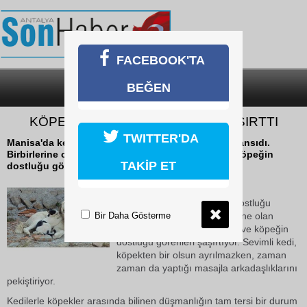
FACEBOOK'TA
BEĞEN
SON DAKİKA
KATEGORİLER
KÖPEĞE MASAJ YAPAN KEDİ ŞAŞIRTTI
TWITTER'DA
Manisa'da kedi ile köpeğin dostluğu kameralara yansıdı.
Birbirlerine olan düşmanlıkları ile bilinen kedi ve köpeğin
TAKİP ET
dostluğu görenleri şaşırtıyor.
17 Ekim 2018 Çarşamba 12:43
Manisa'da kedi ile köpeğin dostluğu
Bir Daha Gösterme
kameralara yansıdı. Birbirlerine olan
düşmanlıkları ile bilinen kedi ve köpeğin
dostluğu görenleri şaşırtıyor. Sevimli kedi,
köpekten bir olsun ayrılmazken, zaman
zaman da yaptığı masajla arkadaşlıklarını
pekiştiriyor.
Kedilerle köpekler arasında bilinen düşmanlığın tam tersi bir durum