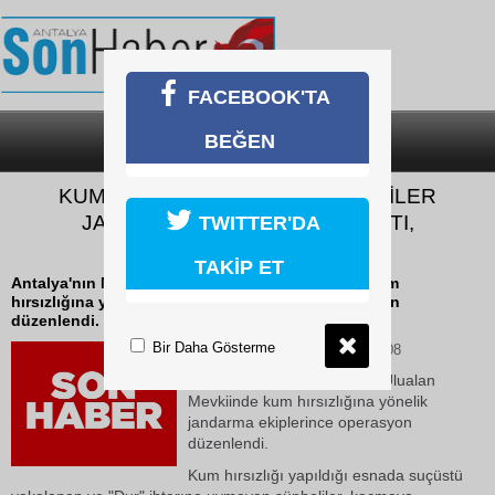
FACEBOOK'TA
BEĞEN
SON DAKİKA
KATEGORİLER
KUM HIRSIZLIĞI YAPAN ŞÜPHELİLER
JANDARMAYA ATEŞ EDİP KAÇTI,
TWITTER'DA
OPERASYONLA YAKALANDI
TAKİP ET
Antalya'nın Manavgat ilçesi Ulualan Mevkiinde kum
hırsızlığına yönelik jandarma ekiplerince operasyon
düzenlendi.
Bir Daha Gösterme
06 Haziran 2026 Cumartesi 15:08
Antalya'nın Manavgat ilçesi Ulualan
Mevkiinde kum hırsızlığına yönelik
jandarma ekiplerince operasyon
düzenlendi.
Kum hırsızlığı yapıldığı esnada suçüstü