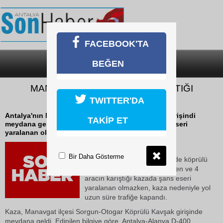
FACEBOOK'TA
BEĞEN
SON DAKİKA
KATEGORİLER
MANAVGAT’TA 4 ARACIN KARIŞTIĞI
ZİNCİRLEME KAZA
TWITTER'DA
Antalya'nın Manavgat ilçesinde köprülü kavşak girişindi
TAKİP ET
meydana gelen ve 4 aracın karıştığı kazada şans eseri
yaralanan olmazken, kaza nedeniyle yol...
07 Haziran 2026 Pazar 10:13
Bir Daha Gösterme
Antalya'nın Manavgat ilçesinde köprülü
kavşak girişindi meydana gelen ve 4
aracın karıştığı kazada şans eseri
yaralanan olmazken, kaza nedeniyle yol
uzun süre trafiğe kapandı.
Kaza, Manavgat ilçesi Sorgun-Otogar Köprülü Kavşak girişinde
meydana geldi. Edinilen bilgiye göre, Antalya-Alanya D-400