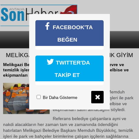
FACEBOOK'TA
BEĞEN
SON DAKİKA
KATEGORİLER
MELİKGAZİ’DEN ÇALIŞANLARA KIŞLIK GİYİM
TWITTER'DA
Melikgazi Belediye Başkanı Memduh Büyükkılıç, çevre ve
temizlik işleri ile park ve bahçe çalışanlarına kışlık elbise ve
TAKİP ET
ekipmanları satın alınacağını...
22 Ekim 2018 Pazartesi 17:03
Melikgazi Belediye Başkanı Memduh
Bir Daha Gösterme
Büyükkılıç, çevre ve temizlik işleri ile park
ve bahçe çalışanlarına kışlık elbise ve
ekipmanları satın alınacağını söyledi.
Referans belediye çalışanlara ayni ve
nakdi alacakların her zaman tam ve zamanında ödendiğini
hatırlatan Melikgazi Belediye Başkanı Memduh Büyükkılıç, temizlik
işleri ile park ve bahçeler birimlerine çalışan işçilerin sağlıklarına