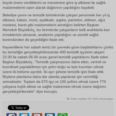
büyük önem verdiklerini ve mevsimine göre iş elbisesi ile sağlık
malzemelerini satın alarak dağıtımın yapıldığını kaydetti
Belediye çevre ve temizlik birimlerinde çalışan personele her yıl iş
elbisesi, kaban, mont, ayakkabı, şapka, pantolon, eldiven, ağız
maskesi, baret gibi malzemelerin alındığını belirten Başkan
Memduh Büyükkılıç, bu birimlerde çalışanların belli aralıklarla kan
örneklerinin alınarak, analizinin yapıldığını ve sürekli sağlık
kontrolünden de geçirildiğini ifade etti.
Kayserililerin her sabah temiz bir çevrede güne başlattıklarını çünkü
bu temizliğin gerçekleştirilmesinde 400 temizlik işçisinin akşam
22.00 ile sabah 06.00 arası genel temizlik yaptıklarını ifade eden
Başkan Büyükkılıç, "Temizlik çalışmasının daha etkin, verimli ve
koordineli yapılabilmesi için şehri doğu ve batı kısımları olmak
üzere iki bölüme ayırdık. İki ayrı şirkete temizlik işini ihale ettik.
Böylece planlama daha dar alanda yapılarak işin verimliliği
artmaktadır. Toplam da 670 işçi ve 100 şoföre olmak üzere 770
çalışana kışlık elbise ve sağlık malzemesi olmak üzere dağıtımı
gerçekleştirilecektir" diye konuştu.
Bu haber toplam 551 defa okunmuştur