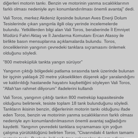
diğerleri motorin tankı. Benzin ve motorinin yanma sıcaklıklarının
farklı olması nedeniyle ayrı konumlandırılması önemli avantaj" dedi.
Vali Toros, merkez Akdeniz ilçesinde bulunan Aves Enerji Dolum
Tesislerinde çıkan yangınla ilgili olay yerinde incelemelerde
bulundu. Yetkililerden bilgi alan Vali Toros, beraberinde İl Emniyet
Müdürü Fahri Aktaş ve İl Jandarma Komutanı Ercan Atasoy ile
birlikte basın mensuplarına açıklamalarda bulundu. Toros,
önceliklerinin yangının çevredeki tanklara sıçramasını önlemek
olduğunu söyledi.
"800 metreküplük tankta yangın sürüyor"
Yangının çıktığı bölgedeki patlama sırasında tank üzerinde bulunan
bir işçinin yaklaşık 20 metre yükseklikten düşerek ağır yaralandığını
ve kaldırıldığı hastanede hayatını kaybettiğini söyleyen Vali Toros,
"Allah'tan rahmet diliyorum" ifadelerini kullandı
Vali Toros, yangının çıktığı tankın 800 metreküp kapasitesinde
olduğunu belirterek, tesiste toplam 18 tank bulunduğunu söyledi.
Tankların ikisinin benzin, diğerlerinin motorin tankı olduğunu ifade
eden Toros, benzin ve motorinin yanma sıcaklıklarının farklı olması
nedeniyle ayrı konumlandırılmasının önemli avantaj sağladığını
kaydetti. Yangının çevredeki tanklara sıçramaması için yoğun
çalışma yürütüldüğünü belirten Toros, "Civarındaki 4 tankın tamamı