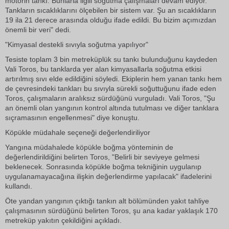
motorin tankı. Bunlarla ilgili soğutma çalışmaları devam ediyor.
Tankların sıcaklıklarını ölçebilen bir sistem var. Şu an sıcaklıkların
19 ila 21 derece arasında olduğu ifade edildi. Bu bizim açımızdan
önemli bir veri" dedi.
"Kimyasal destekli sıvıyla soğutma yapılıyor"
Tesiste toplam 3 bin metreküplük su tankı bulunduğunu kaydeden
Vali Toros, bu tanklarda yer alan kimyasallarla soğutma etkisi
artırılmış sıvı elde edildiğini söyledi. Ekiplerin hem yanan tankı hem
de çevresindeki tankları bu sıvıyla sürekli soğuttuğunu ifade eden
Toros, çalışmaların aralıksız sürdüğünü vurguladı. Vali Toros, "Şu
an önemli olan yangının kontrol altında tutulması ve diğer tanklara
sıçramasının engellenmesi" diye konuştu.
Köpükle müdahale seçeneği değerlendiriliyor
Yangına müdahalede köpükle boğma yönteminin de
değerlendirildiğini belirten Toros, "Belirli bir seviyeye gelmesi
beklenecek. Sonrasında köpükle boğma tekniğinin uygulanıp
uygulanamayacağına ilişkin değerlendirme yapılacak" ifadelerini
kullandı.
Öte yandan yangının çıktığı tankın alt bölümünden yakıt tahliye
çalışmasının sürdüğünü belirten Toros, şu ana kadar yaklaşık 170
metreküp yakıtın çekildiğini açıkladı.