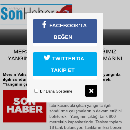
FACEBOOK'TA
BEĞEN
SON DAKİKA
KATEGORİLER
MERSİN VALİSİ TOROS: "ÖNCELİĞİMİZ
YANGININ DİĞER TANKLARA SIÇRAMASINI
TWITTER'DA
ÖNLEMEK"
TAKİP ET
Mersin Valisi Atilla Toros, yağ fabrikasındaki çıkan yangınla
ilgili söndürme çalışmalarının devam ettiğini belirterek,
"Yangının çıktığı tank...
Bir Daha Gösterme
13 Mayıs 2026 Çarşamba 18:38
Mersin Valisi Atilla Toros, yağ
fabrikasındaki çıkan yangınla ilgili
söndürme çalışmalarının devam ettiğini
belirterek, "Yangının çıktığı tank 800
metreküp kapasitesinde. Tesiste toplam
18 tank bulunuyor. Tankların ikisi benzin,