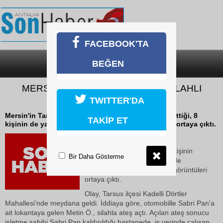
FACEBOOK'TA
BEĞEN
SON DAKİKA
KATEGORİLER
MERSİN’DE 4 KİŞİNİN ÖLDÜĞÜ SİLAHLI
SALDIRI ANI KAMERADA
TWITTER'DA
Mersin'in Tarsus ilçesinde 4 kişinin hayatını kaybettiği, 8
TAKİP ET
kişinin de yaralandığı silahlı saldırının görüntüleri ortaya çıktı.
18 Mayıs 2026 Pazartesi 18:48
Mersin'in Tarsus ilçesinde 4 kişinin
Bir Daha Gösterme
hayatını kaybettiği, 8 kişinin de
yaralandığı silahlı saldırının görüntüleri
ortaya çıktı.
Olay, Tarsus ilçesi Kadelli Dörtler
Mahallesi'nde meydana geldi. İddiaya göre, otomobille Sabri Pan'a
ait lokantaya gelen Metin Ö., silahla ateş açtı. Açılan ateş sonucu
işletme sahibi Sabri Pan kaldırıldığı hastanede, iş yerinde çalışan