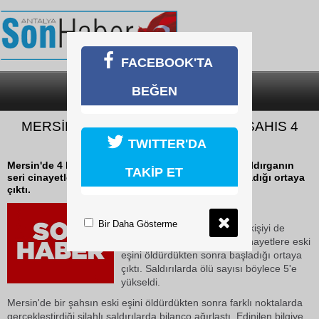
FACEBOOK'TA
BEĞEN
SON DAKİKA
KATEGORİLER
MERSİN’DE ESKİ EŞİNİ ÖLDÜREN ŞAHIS 4
KİŞİYİ DAHA KATLETTİ
TWITTER'DA
Mersin'de 4 kişiyi öldüren, 8 kişiyi de yaralayan saldırganın
TAKİP ET
seri cinayetlere eski eşini öldürdükten sonra başladığı ortaya
çıktı.
18 Mayıs 2026 Pazartesi 19:43
Bir Daha Gösterme
Mersin'de 4 kişiyi öldüren, 8 kişiyi de
yaralayan saldırganın seri cinayetlere eski
eşini öldürdükten sonra başladığı ortaya
çıktı. Saldırılarda ölü sayısı böylece 5'e
yükseldi.
Mersin'de bir şahsın eski eşini öldürdükten sonra farklı noktalarda
gerçekleştirdiği silahlı saldırılarda bilanço ağırlaştı. Edinilen bilgiye