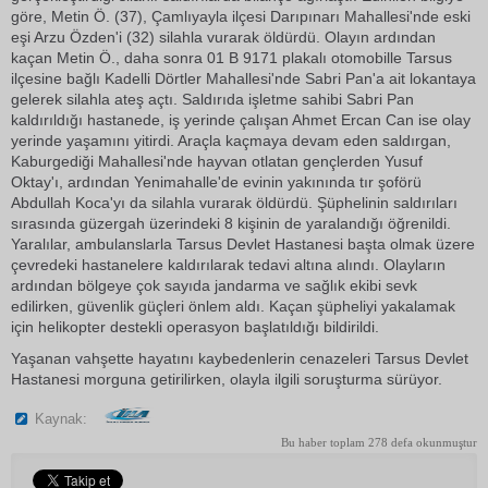
göre, Metin Ö. (37), Çamlıyayla ilçesi Darıpınarı Mahallesi'nde eski
eşi Arzu Özden'i (32) silahla vurarak öldürdü. Olayın ardından
kaçan Metin Ö., daha sonra 01 B 9171 plakalı otomobille Tarsus
ilçesine bağlı Kadelli Dörtler Mahallesi'nde Sabri Pan'a ait lokantaya
gelerek silahla ateş açtı. Saldırıda işletme sahibi Sabri Pan
kaldırıldığı hastanede, iş yerinde çalışan Ahmet Ercan Can ise olay
yerinde yaşamını yitirdi. Araçla kaçmaya devam eden saldırgan,
Kaburgediği Mahallesi'nde hayvan otlatan gençlerden Yusuf
Oktay'ı, ardından Yenimahalle'de evinin yakınında tır şoförü
Abdullah Koca'yı da silahla vurarak öldürdü. Şüphelinin saldırıları
sırasında güzergah üzerindeki 8 kişinin de yaralandığı öğrenildi.
Yaralılar, ambulanslarla Tarsus Devlet Hastanesi başta olmak üzere
çevredeki hastanelere kaldırılarak tedavi altına alındı. Olayların
ardından bölgeye çok sayıda jandarma ve sağlık ekibi sevk
edilirken, güvenlik güçleri önlem aldı. Kaçan şüpheliyi yakalamak
için helikopter destekli operasyon başlatıldığı bildirildi.
Yaşanan vahşette hayatını kaybedenlerin cenazeleri Tarsus Devlet
Hastanesi morguna getirilirken, olayla ilgili soruşturma sürüyor.
Kaynak:
Bu haber toplam 278 defa okunmuştur