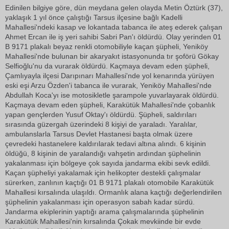
Edinilen bilgiye göre, dün meydana gelen olayda Metin Öztürk (37),
yaklaşık 1 yıl önce çalıştığı Tarsus ilçesine bağlı Kadelli
Mahallesi'ndeki kasap ve lokantada tabanca ile ateş ederek çalışan
Ahmet Ercan ile iş yeri sahibi Sabri Pan'ı öldürdü. Olay yerinden 01
B 9171 plakalı beyaz renkli otomobiliyle kaçan şüpheli, Yeniköy
Mahallesi'nde bulunan bir akaryakıt istasyonunda tır şoförü Gökay
Selfioğlu'nu da vurarak öldürdü. Kaçmaya devam eden şüpheli,
Çamlıyayla ilçesi Darıpınarı Mahallesi'nde yol kenarında yürüyen
eski eşi Arzu Özden'i tabanca ile vurarak, Yeniköy Mahallesi'nde
Abdullah Koca'yı ise motosikletle şarampole yuvarlayarak öldürdü.
Kaçmaya devam eden şüpheli, Karakütük Mahallesi'nde çobanlık
yapan gençlerden Yusuf Oktay'ı öldürdü. Şüpheli, saldırıları
sırasında güzergah üzerindeki 8 kişiyi de yaraladı. Yaralılar,
ambulanslarla Tarsus Devlet Hastanesi başta olmak üzere
çevredeki hastanelere kaldırılarak tedavi altına alındı. 6 kişinin
öldüğü, 8 kişinin de yaralandığı vahşetin ardından şüphelinin
yakalanması için bölgeye çok sayıda jandarma ekibi sevk edildi.
Kaçan şüpheliyi yakalamak için helikopter destekli çalışmalar
sürerken, zanlının kaçtığı 01 B 9171 plakalı otomobile Karakütük
Mahallesi kırsalında ulaşıldı. Ormanlık alana kaçtığı değerlendirilen
şüphelinin yakalanması için operasyon sabah kadar sürdü.
Jandarma ekiplerinin yaptığı arama çalışmalarında şüphelinin
Karakütük Mahallesi'nin kırsalında Çokak mevkiinde bir evde