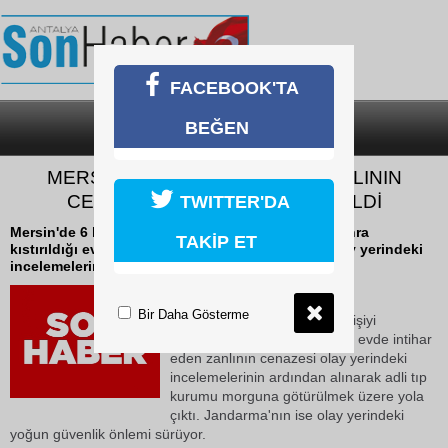
FACEBOOK'TA
BEĞEN
SON DAKİKA
KATEGORİLER
MERSİN’DE KATLİAM YAPAN ZANLININ
CENAZESİ ADLİ TIPA GÖNDERİLDİ
TWITTER'DA
Mersin'de 6 kişiyi öldürüp 8 kişiyi yaraladıktan sonra
TAKİP ET
kıstırıldığı evde intihar eden zanlının cenazesi olay yerindeki
incelemelerinin ardından alınarak...
19 Mayıs 2026 Salı 12:23
Bir Daha Gösterme
Mersin'de 6 kişiyi öldürüp 8 kişiyi
yaraladıktan sonra kıstırıldığı evde intihar
eden zanlının cenazesi olay yerindeki
incelemelerinin ardından alınarak adli tıp
kurumu morguna götürülmek üzere yola
çıktı. Jandarma'nın ise olay yerindeki
yoğun güvenlik önlemi sürüyor.