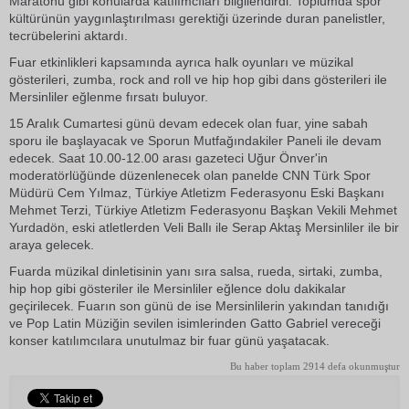
Maratonu gibi konularda katılımcıları bilgilendirdi. Toplumda spor
kültürünün yaygınlaştırılması gerektiği üzerinde duran panelistler,
tecrübelerini aktardı.
Fuar etkinlikleri kapsamında ayrıca halk oyunları ve müzikal
gösterileri, zumba, rock and roll ve hip hop gibi dans gösterileri ile
Mersinliler eğlenme fırsatı buluyor.
15 Aralık Cumartesi günü devam edecek olan fuar, yine sabah
sporu ile başlayacak ve Sporun Mutfağındakiler Paneli ile devam
edecek. Saat 10.00-12.00 arası gazeteci Uğur Önver'in
moderatörlüğünde düzenlenecek olan panelde CNN Türk Spor
Müdürü Cem Yılmaz, Türkiye Atletizm Federasyonu Eski Başkanı
Mehmet Terzi, Türkiye Atletizm Federasyonu Başkan Vekili Mehmet
Yurdadön, eski atletlerden Veli Ballı ile Serap Aktaş Mersinliler ile bir
araya gelecek.
Fuarda müzikal dinletisinin yanı sıra salsa, rueda, sirtaki, zumba,
hip hop gibi gösteriler ile Mersinliler eğlence dolu dakikalar
geçirilecek. Fuarın son günü de ise Mersinlilerin yakından tanıdığı
ve Pop Latin Müziğin sevilen isimlerinden Gatto Gabriel vereceği
konser katılımcılara unutulmaz bir fuar günü yaşatacak.
Bu haber toplam 2914 defa okunmuştur