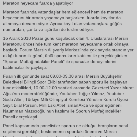
Maraton heyecanı fuarda yaşatılıyor
Maraton fuarında vatandaşlar hem eğlenceyi hem de maraton
heyecanını bir arada yaşamaya başlarken, fuarda kayıtlar da
alınmaya devam ediyor. Ayrıca kayıt olan vatandaşlara göğüs
numaraları, çanta ve tişörtleri de teslim ediliyor.
16 Aralık 2018 Pazar günü koşulacak olan 4. Uluslararası Mersin
Maratonu öncesinde tüm kent maraton heyecanına ortak olmaya
başladı. Forum Mersin Alışveriş Merkezi'nde çok sayıda standın yer
aldığı fuarın ilk günü, ünlü sporcuların katılımı ile gerçekleştirilen
"Sporun Mutfağındakiler Paneli" ile sporcular deneyimlerini
katılımcılar ile paylaştı.
Fuarın ilk gününde saat 09.00-09.30 arası Mersin Büyükşehir
Belediyesi Bilinçli Spor Ekibi tarafından sabah sporu ile başlayan
fuar etkinlikleri, 10.00-12.00 saatleri arasında Gazeteci Yazar Murat
Ağca'nın moderatörlüğünde, Youtuber Tuğçe Yılmaz, Youtuber
Seda Altın, Türkiye Milli Olimpiyat Komitesi Yönetim Kurulu Üyesi
Seyit Bilal Porsun, Milli Eski Atlet İsmail Akça ve spor eğitmeni
Naumman Mazıcıoğlu'nun katılımı ile Sporun Mutfağındakiler
Paneli gerçekleşti.
Panel kapsamında panelistler sporun ne olduğu, branşların nasıl
seçilmesi gerektiği, beslenmenin spordaki önemi ve Mersin