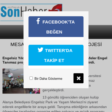
FACEBOOK'TA
BEĞEN
SON DAKİKA
KATEGORİLER
MESAFELER ENGEL TANIMAZ PROJESİ
ALANYA’DA
TWITTER'DA
Engelsiz Yıldırım Beyazıt Üniversitesi Kulübü Mesafeler Engel
TAKİP ET
Tanımaz projesinin 2. ayağını Alanya'da gerçekleştirdi.
19 Ekim 2018 Cuma 17:58
Engelsiz Yıldırım Beyazıt Üniversitesi
Bir Daha Gösterme
Kulübü Mesafeler Engel Tanımaz
projesinin 2. ayağını Alanya'da
gerçekleştirdi.
13 gönüllü öğrenciden oluşan kulüp
Alanya Belediyesi Engelsiz Park ve Yaşam Merkezi'ni ziyaret
ederek engellilerle bir araya geldi. Tanışma etkinliğinin arkasından
öğrenciler tarafından organize edilen palyaço ve müzik programı