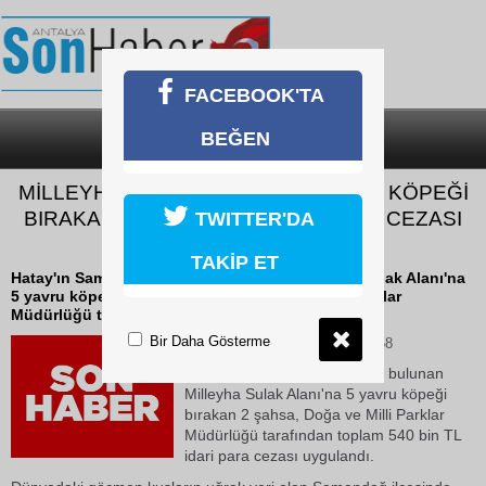
FACEBOOK'TA
BEĞEN
SON DAKİKA
KATEGORİLER
MİLLEYHA SULAK ALANINA 5 YAVRU KÖPEĞİ
BIRAKAN 2 ŞAHSA 540 BİN TL PARA CEZASI
TWITTER'DA
UYGULANDI
TAKİP ET
Hatay'ın Samandağ ilçesinde bulunan Milleyha Sulak Alanı'na
5 yavru köpeği bırakan 2 şahsa, Doğa ve Milli Parklar
Müdürlüğü tarafından toplam 540...
Bir Daha Gösterme
04 Haziran 2026 Perşembe 11:58
Hatay'ın Samandağ ilçesinde bulunan
Milleyha Sulak Alanı'na 5 yavru köpeği
bırakan 2 şahsa, Doğa ve Milli Parklar
Müdürlüğü tarafından toplam 540 bin TL
idari para cezası uygulandı.