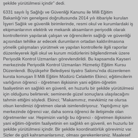
şekilde yürütülmesi içindir" dedi.
6331 sayılı İş Sağlığı ve Güvenliği Kanunu ile Milli Eğitim
Bakanlığı'nin genelgesi doğrultusunda 2014 yılı itibariyle kurulan
İşyeri Sağlık ve güvenlik birimlerinde, resmi okul ve kurumlardaki iş
ekipmanlarının elektrik ve mekanik aksamların periyodik olarak
kontrollerinin yapılarak çalışan ve öğrencilerin sağlığı ve güvenliği
açısından tehlike ar edecek durumların ortadan kaldırılmasına
yönelik çalışmaları yürütmek ve yapılan kontrollerle ilgili raporlar
düzenleyerek ilgili okul ve kurum müdürlerini bilgilendirmek üzere
Periyodik Kontrol Uzmanları görevlendirildi. Bu kapsamda Kayseri
merkezinde Periyodik Kontrol Uzmanları Hizmetiçi Eğitim Kursu
Düzenlendi. Büyükşehir Belediyesi tiyatro Salonu'nda düzenlenen
kursta konuşan İl Milli Eğitim Müdürü Celalettin Ekinci; eğitimcilerin
varlığının öğrenci - öğretmen ilişkisinin yani eğitim-öğretim
faaliyetinin en sağlıklı en güvenli, en huzurlu bir şekilde yürütülmesi
için olduğunu belirterek; seminerde güzel sonuçlara ulaşılacağını
tahmin ettiğini söyledi. Ekinci; "Makamımız, mevkiimiz ne olursa
olsun kendimizi öğretmen olarak isimlendiriyoruz. Yaptığımız işin
merkezinde öğrenci var, daha sonra öğrenci ile iletişimde olan
öğretmenler var. Hepimizin varlığı bu öğrenci - öğretmen ilişkisinin
yani eğitim-öğretim faaliyetinin en sağlıklı en güvenli, en huzurlu bir
şekilde yürütülmesi içindir. Bir şekilde koordinatörlük görevimiz var.
Sizler de gizli kahramanlarsınız, olması gerekenlersiniz. Maalesef