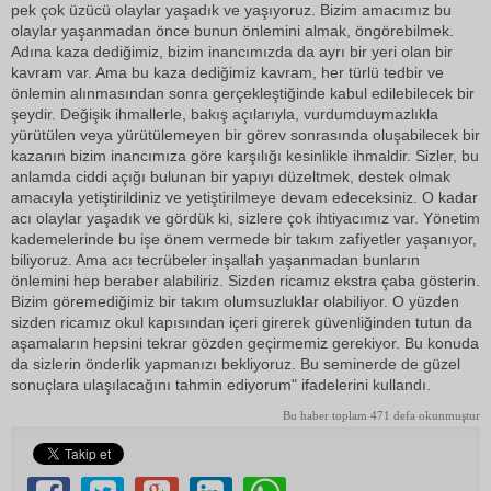
pek çok üzücü olaylar yaşadık ve yaşıyoruz. Bizim amacımız bu
olaylar yaşanmadan önce bunun önlemini almak, öngörebilmek.
Adına kaza dediğimiz, bizim inancımızda da ayrı bir yeri olan bir
kavram var. Ama bu kaza dediğimiz kavram, her türlü tedbir ve
önlemin alınmasından sonra gerçekleştiğinde kabul edilebilecek bir
şeydir. Değişik ihmallerle, bakış açılarıyla, vurdumduymazlıkla
yürütülen veya yürütülemeyen bir görev sonrasında oluşabilecek bir
kazanın bizim inancımıza göre karşılığı kesinlikle ihmaldir. Sizler, bu
anlamda ciddi açığı bulunan bir yapıyı düzeltmek, destek olmak
amacıyla yetiştirildiniz ve yetiştirilmeye devam edeceksiniz. O kadar
acı olaylar yaşadık ve gördük ki, sizlere çok ihtiyacımız var. Yönetim
kademelerinde bu işe önem vermede bir takım zafiyetler yaşanıyor,
biliyoruz. Ama acı tecrübeler inşallah yaşanmadan bunların
önlemini hep beraber alabiliriz. Sizden ricamız ekstra çaba gösterin.
Bizim göremediğimiz bir takım olumsuzluklar olabiliyor. O yüzden
sizden ricamız okul kapısından içeri girerek güvenliğinden tutun da
aşamaların hepsini tekrar gözden geçirmemiz gerekiyor. Bu konuda
da sizlerin önderlik yapmanızı bekliyoruz. Bu seminerde de güzel
sonuçlara ulaşılacağını tahmin ediyorum" ifadelerini kullandı.
Bu haber toplam 471 defa okunmuştur