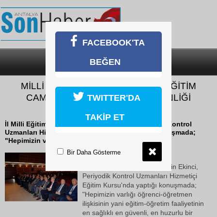
FACEBOOK'TA
BEĞEN
SON DAKİKA
KATEGORİLER
MİLLİ EĞİTİM MÜDÜRÜ EKİNCİ: "EĞİTİM
CAMİASININ HUZURU VE GÜVENLİĞİ
TWITTER'DA
ÖNCELİĞİMİZ"
TAKİP ET
İl Milli Eğitim Müdürü Celalettin Ekinci, Periyodik Kontrol
Uzmanları Hizmetiçi Eğitim Kursu'nda yaptığı konuşmada;
"Hepimizin varlığı öğrenci-öğretmen...
Bir Daha Gösterme
22 Ekim 2018 Pazartesi 13:38
İl Milli Eğitim Müdürü Celalettin Ekinci,
Periyodik Kontrol Uzmanları Hizmetiçi
Eğitim Kursu'nda yaptığı konuşmada;
"Hepimizin varlığı öğrenci-öğretmen
ilişkisinin yani eğitim-öğretim faaliyetinin
en sağlıklı en güvenli, en huzurlu bir