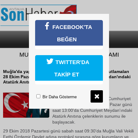
FACEBOOK'TA
BEĞEN
SON DAKİKA
KATEGORİLER
MUĞLA’DA CUMHURİYET BAYRAMI
PROGRAMI BELLİ OLDU
TWITTER'DA
Muğla'da yapılacak 29 Ekim Cumhuriyet Bayramı kutlamaları
TAKİP ET
28 Ekim Pazar günü saat 13:00'da Cumhuriyet Meydan'ındaki
Atatürk Anıtına çelenklerin sunumu...
23 Ekim 2018 Salı 13:38
Bir Daha Gösterme
Muğla'da yapılacak 29 Ekim Cumhuriyet
Bayramı kutlamaları 28 Ekim Pazar günü
saat 13:00'da Cumhuriyet Meydan'ındaki
Atatürk Anıtına çelenklerin sunumu ile
başlayacak.
29 Ekim 2018 Pazartesi günü sabah saat 09:30'da Muğla Vali Vekili
Fethi Özdemir Devlet adına protokol sırasına göre kurumların ve