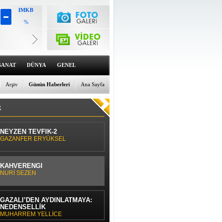
IMKB
%
Altın
6659.71
%0
Dolar
47.6791
SANAT
DÜNYA
GENEL
%0
Euro
55.1258
Arşiv
Günün Haberleri
Ana Sayfa
%0
R
NEYZEN TEVFİK-2
GAZANFER ERYÜKSEL
KAHVERENGİ
NURİ SEZEN
GAZÂLÎ’DEN AYDINLATMAYA:
NEDENSELLİK
MUHARREM YELLİCE