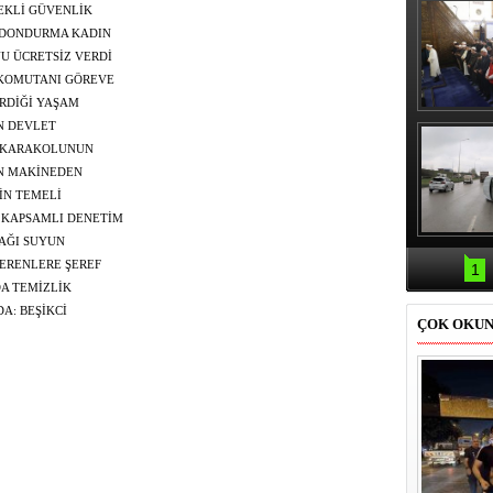
TEKLİ GÜVENLİK
AMINI İZLENEBİLİR
 DONDURMA KADIN
YU ÜCRETSİZ VERDİ
 KOMUTANI GÖREVE
RDİĞİ YAŞAM
Erbaş, Ha
N DEVLET
Veli Cam
A KARAKOLUNUN
teravih 
kıld
İN MAKİNEDEN
İN TEMELİ
E KAPSAMLI DENETİM
AĞI SUYUN
Samsun'da
kazası: 
ERENLERE ŞEREF
1
DA TEMİZLİK
A: BEŞİKCİ
ÇOK OKU