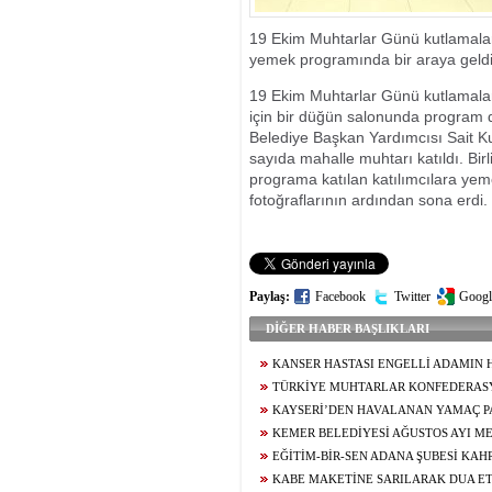
BİN 500 HAK 
19 Ekim Muhtarlar Günü kutlamalar
yemek programında bir araya geldi
19 Ekim Muhtarlar Günü kutlamalar
için bir düğün salonunda program 
Belediye Başkan Yardımcısı Sait K
sayıda mahalle muhtarı katıldı. Birl
programa katılan katılımcılara yem
fotoğraflarının ardından sona erdi.
Paylaş:
Facebook
Twitter
Googl
DİĞER HABER BAŞLIKLARI
KANSER HASTASI ENGELLİ ADAMIN H
KURAMADIĞI EVİNE KAVUŞUNCA DÖKTÜ
TÜRKİYE MUHTARLAR KONFEDERAS
DUYGULANDIRDI
BAŞDEĞİRMEN’E ‘YILIN EN BAŞARILI BE
KAYSERİ’DEN HAVALANAN YAMAÇ P
ÖDÜLÜ
5,5 SAAT SONRA KAHRAMANMARAŞ’A İN
KEMER BELEDİYESİ AĞUSTOS AYI ME
TOPLANTISINDA ARAÇ FİLOSUNUN GÜÇL
EĞİTİM-BİR-SEN ADANA ŞUBESİ KA
YÖNELİK KARARLAR ALINDI
TEMASLARDA BULUNDU
KABE MAKETİNE SARILARAK DUA ET