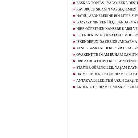
GENCİN UMRE HAYALİ GERÇEK OLUYOR
BAŞKAN TOPTAŞ, "YAPAY ZEKA DES
KAMERALARIMIZLA PARKLARIMIZIN TAM
KAVURUCU SICAĞIN VAZGEÇİLMEZİ
HALE GETİRİYORUZ"
USTALARIN ELİNDE LEZZET BULUYOR
HATSU, ABONELERİNE BİN LİTRE SU
BOZYAZI’NIN YENİ İLÇE JANDARMA
BAŞLADI
HİBE ÖĞRETMEN KANSERE KARŞI VE
MÜCADELESİNİ KAYBETTİ
İSKENDERUN’A 600 YATAKLI MODER
HASTANESİ YÜKSELİYOR
İSKENDERUN’DA CEBİKE JANDARM
YAPIMINDA SONA GELİNDİ
AESOB BAŞKANI DERE: "BİR USTA, B
DEĞERLİDİR"
OVAKENT’TE İMAM BUHARİ CAMİİ’N
DUALARLA ATILDI
HBB ZABITA EKİPLERİ İL GENELİND
GERÇEKLEŞTİRDİ
STAJYER ÖĞRENCİLER, YAŞAM KAYN
YOLCULUĞUNU YERİNDE İNCELEDİ
DAİMFED’DEN, ÜSTÜN HİZMET GÖST
BELGESİ
ANTAKYA BELEDİYESİ UZUN ÇARŞI’
ÇALIŞMASI GERÇEKLEŞTİRDİ
AKDENİZ’DE HİZMET MESAİSİ SAHAD
MAHALLE SAKİNLERİYLE BULUŞTU