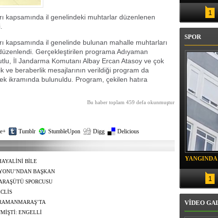
SAHİBİNİN KONUTU BELİRLENDİ
1
ı kapsamında il genelindeki muhtarlar düzenlenen
.
SPOR
ı kapsamında il genelinde bulunan mahalle muhtarları
düzenlendi. Gerçekleştirilen programa Adıyaman
utlu, İl Jandarma Komutanı Albay Ercan Atasoy ve çok
ik ve beraberlik mesajlarının verildiği program da
ek ikramında bulunuldu. Program, çekilen hatıra
Bu haber toplam 459 defa okunmuştur
e+
Tumblr
StumbleUpon
Digg
Delicious
YANGINDA
AYALİNİ BİLE
KURTARIL
ĞÜ GÖZYAŞI
YONU’NDAN BAŞKAN
1
LEDİYE BAŞKANI’
ARAŞÜTÜ SPORCUSU
Dİ
CLİS
VİDEO GA
ENDİRİLMESİNE
HRAMANMARAŞ’TA
MİŞTİ: ENGELLİ