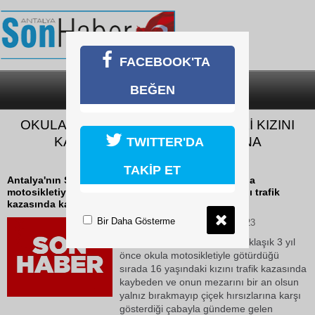
FACEBOOK'TA
BEĞEN
SON DAKİKA
KATEGORİLER
OKULA GÖTÜRDÜĞÜ 16 YAŞINDAKİ KIZINI
KAZADA KAYBETMİŞTİ: ACISINA
TWITTER'DA
DAYANAMAYIP VEFAT ETTİ
TAKİP ET
Antalya'nın Serik ilçesinde yaklaşık 3 yıl önce okula
motosikletiyle götürdüğü sırada 16 yaşındaki kızını trafik
kazasında kaybeden ve onun mezarını...
Bir Daha Gösterme
10 Haziran 2026 Çarşamba 13:23
Antalya'nın Serik ilçesinde yaklaşık 3 yıl
önce okula motosikletiyle götürdüğü
sırada 16 yaşındaki kızını trafik kazasında
kaybeden ve onun mezarını bir an olsun
yalnız bırakmayıp çiçek hırsızlarına karşı
gösterdiği çabayla gündeme gelen