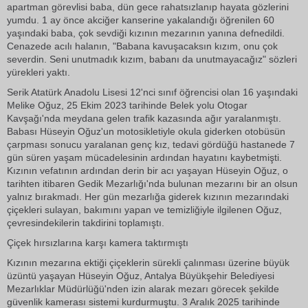
apartman görevlisi baba, dün gece rahatsızlanıp hayata gözlerini
yumdu. 1 ay önce akciğer kanserine yakalandığı öğrenilen 60
yaşındaki baba, çok sevdiği kızının mezarının yanına defnedildi.
Cenazede acılı halanın, "Babana kavuşacaksın kızım, onu çok
severdin. Seni unutmadık kızım, babanı da unutmayacağız" sözleri
yürekleri yaktı.
Serik Atatürk Anadolu Lisesi 12'nci sınıf öğrencisi olan 16 yaşındaki
Melike Oğuz, 25 Ekim 2023 tarihinde Belek yolu Otogar
Kavşağı'nda meydana gelen trafik kazasında ağır yaralanmıştı.
Babası Hüseyin Oğuz'un motosikletiyle okula giderken otobüsün
çarpması sonucu yaralanan genç kız, tedavi gördüğü hastanede 7
gün süren yaşam mücadelesinin ardından hayatını kaybetmişti.
Kızının vefatının ardından derin bir acı yaşayan Hüseyin Oğuz, o
tarihten itibaren Gedik Mezarlığı'nda bulunan mezarını bir an olsun
yalnız bırakmadı. Her gün mezarlığa giderek kızının mezarındaki
çiçekleri sulayan, bakımını yapan ve temizliğiyle ilgilenen Oğuz,
çevresindekilerin takdirini toplamıştı.
Çiçek hırsızlarına karşı kamera taktırmıştı
Kızının mezarına ektiği çiçeklerin sürekli çalınması üzerine büyük
üzüntü yaşayan Hüseyin Oğuz, Antalya Büyükşehir Belediyesi
Mezarlıklar Müdürlüğü'nden izin alarak mezarı görecek şekilde
güvenlik kamerası sistemi kurdurmuştu. 3 Aralık 2025 tarihinde