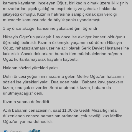
kamera kayıtlarını inceleyen Oğuz, biri kadın olmak üzere iki kişinin
mezarlardan çiçek çaldığını tespit etmiş ve şahıslar hakkında
şikayetçi olmuştu. Kızının hatırasına sahip çıkmak için verdiği
mücadele kamuoyunda da büyük yankı uyandırmıştı.
1 ay önce akciğer kanserine yakalandığını öğrendi
Hüseyin Oğuz'un yaklaşık 1 ay önce ise akciğer kanseri olduğunu
öğrendiği belirtildi. Kızının özlemiyle yaşamını sürdüren Hüseyin
Oğuz, rahatsızlanması üzerine acil olarak Serik Devlet Hastanesi'ne
kaldırıldı. Ancak doktorların burada tüm müdahalelerine rağmen
Oğuz kurtarılamayarak hayatını kaybetti.
Halanın sözleri yürekleri yaktı
Defin öncesi yeğeninin mezarına gelen Melike Oğuz'un halasının
sözleri ise yürekleri yaktı. Dua eden hala, "Babana kavuşacaksın
kızım, onu çok severdin. Seni unutmadık kızım, babanı da
unutmayacağız" dedi.
Kızının yanına defnedildi
Acılı babanın cenazesinin, saat 11.00'de Gedik Mezarlığı'nda
düzenlenen cenaze namazının ardından, çok sevdiği kızı Melike
Oğuz'un yanına defnedildi.