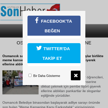
FACEBOOK'TA
BEĞEN
SON DAKİKA
KATEGORİLER
OSMANCIK’TA MEME KANSERİNE
FARKINDALIK YÜRÜYÜŞÜ
TWITTER'DA
Osmancık sağlık lisesi stajyer öğrencileri, vatandaşlar birlikte
TAKİP ET
meme kanserine dikkat çekmek için pembe tişört giyerek
ellerine aldıkları pankartlar...
19 Ekim 2018 Cuma 18:48
Bir Daha Gösterme
Osmancık sağlık lisesi stajyer öğrencileri,
vatandaşlar birlikte meme kanserine
dikkat çekmek için pembe tişört giyerek
ellerine aldıkları pankartlar ile sloganlar
eşliğinde yürüdüler.
Osmancık Belediye binasından başlayarak adliye sarayı önünde
son bulan "Meme Kanserine Karşı Farkındalık" yürüyüşünün