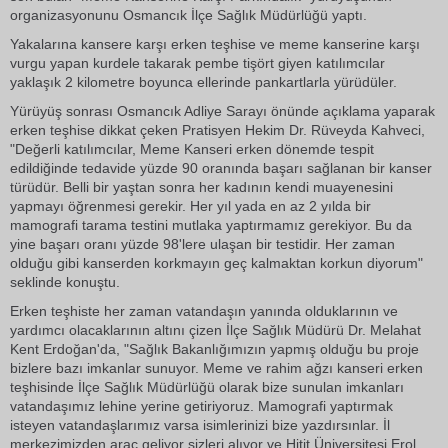
organizasyonunu Osmancık İlçe Sağlık Müdürlüğü yaptı.
Yakalarına kansere karşı erken teşhise ve meme kanserine karşı
vurgu yapan kurdele takarak pembe tişört giyen katılımcılar
yaklaşık 2 kilometre boyunca ellerinde pankartlarla yürüdüler.
Yürüyüş sonrası Osmancık Adliye Sarayı önünde açıklama yaparak
erken teşhise dikkat çeken Pratisyen Hekim Dr. Rüveyda Kahveci,
"Değerli katılımcılar, Meme Kanseri erken dönemde tespit
edildiğinde tedavide yüzde 90 oranında başarı sağlanan bir kanser
türüdür. Belli bir yaştan sonra her kadının kendi muayenesini
yapmayı öğrenmesi gerekir. Her yıl yada en az 2 yılda bir
mamografi tarama testini mutlaka yaptırmamız gerekiyor. Bu da
yine başarı oranı yüzde 98'lere ulaşan bir testidir. Her zaman
olduğu gibi kanserden korkmayın geç kalmaktan korkun diyorum"
seklinde konuştu.
Erken teşhiste her zaman vatandaşın yanında olduklarının ve
yardımcı olacaklarının altını çizen İlçe Sağlık Müdürü Dr. Melahat
Kent Erdoğan'da, "Sağlık Bakanlığımızın yapmış olduğu bu proje
bizlere bazı imkanlar sunuyor. Meme ve rahim ağzı kanseri erken
teşhisinde İlçe Sağlık Müdürlüğü olarak bize sunulan imkanları
vatandaşımız lehine yerine getiriyoruz. Mamografi yaptırmak
isteyen vatandaşlarımız varsa isimlerinizi bize yazdırsınlar. İl
merkezimizden araç geliyor sizleri alıyor ve Hitit Üniversitesi Erol