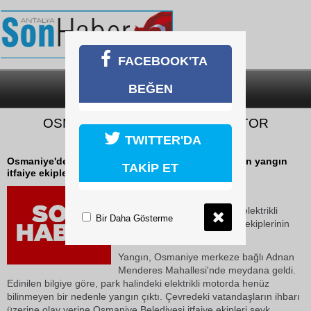
FACEBOOK'TA
BEĞEN
SON DAKİKA
KATEGORİLER
OSMANİYE’DE ELEKTRİKLİ MOTOR
ALEVLERE TESLİM OLDU
TWITTER'DA
Osmaniye'de park halindeki elektrikli motorda çıkan yangın
TAKİP ET
itfaiye ekiplerinin müdahalesiyle söndürüldü.
11 Mayıs 2026 Pazartesi 16:13
Osmaniye'de park halindeki elektrikli
Bir Daha Gösterme
motorda çıkan yangın itfaiye ekiplerinin
müdahalesiyle söndürüldü.
Yangın, Osmaniye merkeze bağlı Adnan
Menderes Mahallesi'nde meydana geldi.
Edinilen bilgiye göre, park halindeki elektrikli motorda henüz
bilinmeyen bir nedenle yangın çıktı. Çevredeki vatandaşların ihbarı
üzerine olay yerine Osmaniye Belediyesi itfaiye ekipleri sevk