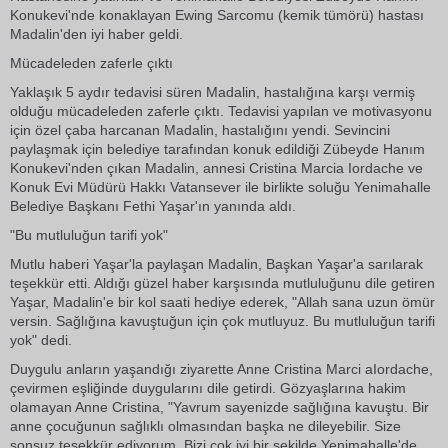
Konukevi'nde konaklayan Ewing Sarcomu (kemik tümörü) hastası
Madalin'den iyi haber geldi.
Mücadeleden zaferle çıktı
Yaklaşık 5 aydır tedavisi süren Madalin, hastalığına karşı vermiş
olduğu mücadeleden zaferle çıktı. Tedavisi yapılan ve motivasyonu
için özel çaba harcanan Madalin, hastalığını yendi. Sevincini
paylaşmak için belediye tarafından konuk edildiği Zübeyde Hanım
Konukevi'nden çıkan Madalin, annesi Cristina Marcia Iordache ve
Konuk Evi Müdürü Hakkı Vatansever ile birlikte soluğu Yenimahalle
Belediye Başkanı Fethi Yaşar'ın yanında aldı.
"Bu mutluluğun tarifi yok"
Mutlu haberi Yaşar'la paylaşan Madalin, Başkan Yaşar'a sarılarak
teşekkür etti. Aldığı güzel haber karşısında mutluluğunu dile getiren
Yaşar, Madalin'e bir kol saati hediye ederek, "Allah sana uzun ömür
versin. Sağlığına kavuştuğun için çok mutluyuz. Bu mutluluğun tarifi
yok" dedi.
Duygulu anların yaşandığı ziyarette Anne Cristina Marci aIordache,
çevirmen eşliğinde duygularını dile getirdi. Gözyaşlarına hakim
olamayan Anne Cristina, "Yavrum sayenizde sağlığına kavuştu. Bir
anne çocuğunun sağlıklı olmasından başka ne dileyebilir. Size
sonsuz teşekkür ediyorum. Bizi çok iyi bir şekilde Yenimahalle'de