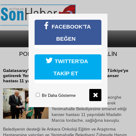
FACEBOOK'TA
BEĞEN
SON DAKİKA
KATEGORİLER
POPESCU’NUN EMANETİ MADALİN
SAĞLIĞINA KAVUŞTU
TWITTER'DA
Galatasaray'ın eski yıldızı Gheorghe Popescu'nun Türkiye'ye
TAKİP ET
getirerek Yenimahalle Belediyesine emanet ettiği kanser
hastası 11 yaşındaki Madalin Marcia...
23 Ekim 2018 Salı 11:03
Bir Daha Gösterme
Galatasaray'ın eski yıldızı Gheorghe
Popescu'nun Türkiye'ye getirerek
Yenimahalle Belediyesine emanet ettiği
kanser hastası 11 yaşındaki Madalin
Marcia Iordache, sağlığına kavuştu.
Belediyenin desteği ile Ankara Onkoloji Eğitim ve Araştırma
Hastanesine yatırılan ve Yenimahalle Belediyesi Zübeyde Hanım