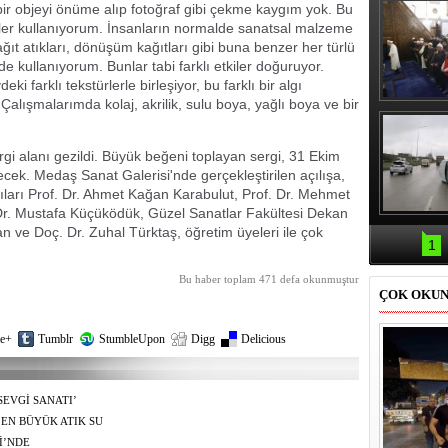
ir objeyi önüme alıp fotoğraf gibi çekme kaygım yok. Bu
kler kullanıyorum. İnsanların normalde sanatsal malzeme
ğıt atıkları, dönüşüm kağıtları gibi buna benzer her türlü
e kullanıyorum. Bunlar tabi farklı etkiler doğuruyor.
farklı tekstürlerle birleşiyor, bu farklı bir algı
Çalışmalarımda kolaj, akrilik, sulu boya, yağlı boya ve bir
Erbaş, Ha
Veli Cam
teravih 
kıld
gi alanı gezildi. Büyük beğeni toplayan sergi, 31 Ekim
lecek. Medaş Sanat Galerisi'nde gerçekleştirilen açılışa,
ıları Prof. Dr. Ahmet Kağan Karabulut, Prof. Dr. Mehmet
Dr. Mustafa Küçüködük, Güzel Sanatlar Fakültesi Dekan
Samsun'da
n ve Doç. Dr. Zuhal Türktaş, öğretim üyeleri ile çok
kazası: 
1
Bu haber toplam 471 defa okunmuştur
ÇOK OKU
e+
Tumblr
StumbleUpon
Digg
Delicious
EVGİ SANATI’
EN BÜYÜK ATIK SU
İ’NDE