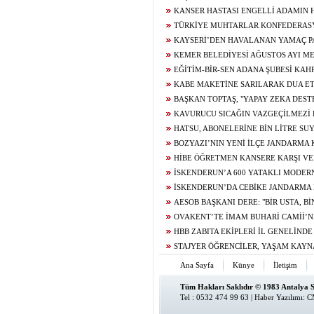
İNCELEMELERDE BULUNDU
KANSER HASTASI ENGELLİ ADAMIN H
KURAMADIĞI EVİNE KAVUŞUNCA DÖKTÜ
TÜRKİYE MUHTARLAR KONFEDERAS
DUYGULANDIRDI
BAŞDEĞİRMEN’E ‘YILIN EN BAŞARILI BE
KAYSERİ’DEN HAVALANAN YAMAÇ P
ÖDÜLÜ
5,5 SAAT SONRA KAHRAMANMARAŞ’A İN
KEMER BELEDİYESİ AĞUSTOS AYI ME
TOPLANTISINDA ARAÇ FİLOSUNUN GÜÇL
EĞİTİM-BİR-SEN ADANA ŞUBESİ KA
YÖNELİK KARARLAR ALINDI
TEMASLARDA BULUNDU
KABE MAKETİNE SARILARAK DUA ET
GENCİN UMRE HAYALİ GERÇEK OLUYOR
BAŞKAN TOPTAŞ, "YAPAY ZEKA DES
KAMERALARIMIZLA PARKLARIMIZIN TAM
KAVURUCU SICAĞIN VAZGEÇİLMEZİ
HALE GETİRİYORUZ"
USTALARIN ELİNDE LEZZET BULUYOR
HATSU, ABONELERİNE BİN LİTRE SU
BOZYAZI’NIN YENİ İLÇE JANDARMA
BAŞLADI
HİBE ÖĞRETMEN KANSERE KARŞI VE
MÜCADELESİNİ KAYBETTİ
İSKENDERUN’A 600 YATAKLI MODER
HASTANESİ YÜKSELİYOR
İSKENDERUN’DA CEBİKE JANDARM
YAPIMINDA SONA GELİNDİ
AESOB BAŞKANI DERE: "BİR USTA, B
DEĞERLİDİR"
OVAKENT’TE İMAM BUHARİ CAMİİ’N
DUALARLA ATILDI
HBB ZABITA EKİPLERİ İL GENELİND
GERÇEKLEŞTİRDİ
STAJYER ÖĞRENCİLER, YAŞAM KAYN
YOLCULUĞUNU YERİNDE İNCELEDİ
Ana Sayfa
Künye
İletişim
Tüm Hakları Saklıdır © 1983 Antalya 
Tel : 0532 474 99 63 |
Haber Yazılımı
:
C