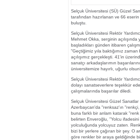
İHRAÇ EDİLİY
Selçuk Üniversitesi (SÜ) Güzel San
tarafından hazırlanan ve 66 eserin
buluştu.
Selçuk Üniversitesi Rektör Yardımcı
Mehmet Okka, serginin açılışında y
başladıkları günden itibaren çalışmal
"Geçtiğimiz yıla baktığımız zaman b
açılışımız gerçekleşti. 41'in üzeri
sanatçı arkadaşlarımın başarıları
üniversitemize hayırlı, uğurlu olsun"
Selçuk Üniversitesi Rektör Yardımc
dolayı sanatseverlere teşekkür ede
çalışmalarında başarılar diledi.
Selçuk Üniversitesi Güzel Sanatlar
Azerbaycan'da "renksaz'ın "renkçi, 
buna farklı bir anlam katarak "ren
belirten Enveroğlu, "Yolcu ifadesini
yolculuğunda yolcuyuz zaten. Renk 
bizi bir yerlere çağıran bir şey. O 
göre renkler bir araya geldiğinde bi