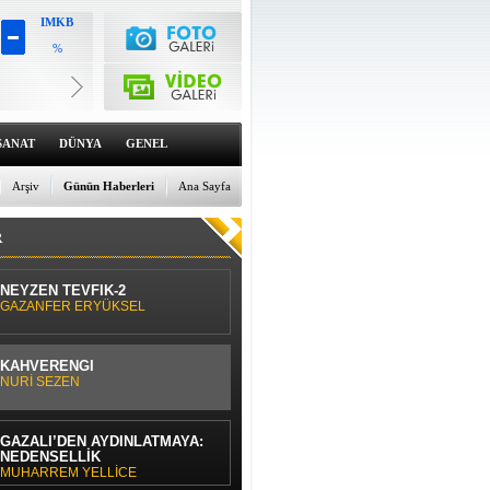
IMKB
%
Altın
6659.71
%0
Dolar
47.6791
SANAT
DÜNYA
GENEL
%0
Euro
55.1258
Arşiv
Günün Haberleri
Ana Sayfa
%0
R
NEYZEN TEVFİK-2
GAZANFER ERYÜKSEL
KAHVERENGİ
NURİ SEZEN
GAZÂLÎ’DEN AYDINLATMAYA:
NEDENSELLİK
MUHARREM YELLİCE