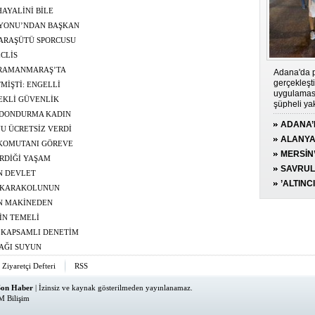
AYALİNİ BİLE
ĞÜ GÖZYAŞI
YONU’NDAN BAŞKAN
LEDİYE BAŞKANI’
ARAŞÜTÜ SPORCUSU
Dİ
CLİS
ENDİRİLMESİNE
HRAMANMARAŞ’TA
Adana'da p
gerçekleşt
MİŞTİ: ENGELLİ
uygulaması
TEKLİ GÜVENLİK
şüpheli ya
AMINI İZLENEBİLİR
 DONDURMA KADIN
ADANA’
YU ÜCRETSİZ VERDİ
UYGULA
ALANYA
 KOMUTANI GÖREVE
YAKALAN
MERSİN
RDİĞİ YAŞAM
KESİLDİ
190 GRA
SAVRUL
N DEVLET
BAŞINI
’ALTINC
A KARAKOLUNUN
HAYATIN
CİPİNİ,
İN MAKİNEDEN
RESTOR
İN TEMELİ
E KAPSAMLI DENETİM
AĞI SUYUN
Ziyaretçi Defteri
RSS
Son Haber
| İzinsiz ve kaynak gösterilmeden yayınlanamaz.
M Bilişim