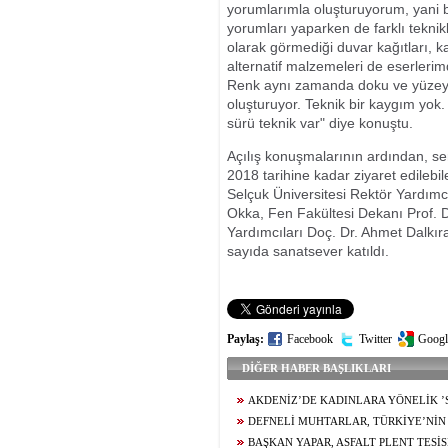
yorumlarımla oluşturuyorum, yani b
yorumları yaparken de farklı tekni
olarak görmediği duvar kağıtları, ka
alternatif malzemeleri de eserlerimd
Renk aynı zamanda doku ve yüzeydeki 
oluşturuyor. Teknik bir kaygım yok. 
sürü teknik var" diye konuştu.
Açılış konuşmalarının ardından, ser
2018 tarihine kadar ziyaret edilebi
Selçuk Üniversitesi Rektör Yardımc
Okka, Fen Fakültesi Dekanı Prof. 
Yardımcıları Doç. Dr. Ahmet Dalkıra
sayıda sanatsever katıldı.
Paylaş:
Facebook
Twitter
Googl
DİĞER HABER BAŞLIKLARI
AKDENİZ’DE KADINLARA YÖNELİK ’S
ATÖLYESİ
DEFNELİ MUHTARLAR, TÜRKİYE’NİN 
TÜNELİNİ İNCELEDİ
BAŞKAN YAPAR, ASFALT PLENT TESİS