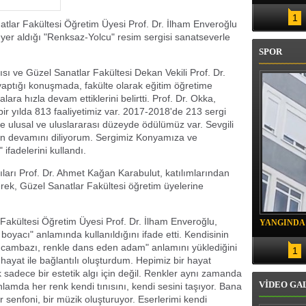
OR
1
atlar Fakültesi Öğretim Üyesi Prof. Dr. İlham Enveroğlu
 yer aldığı "Renksaz-Yolcu" resim sergisi sanatseverle
SPOR
sı ve Güzel Sanatlar Fakültesi Dekan Vekili Prof. Dr.
aptığı konuşmada, fakülte olarak eğitim öğretime
ara hızla devam ettiklerini belirtti. Prof. Dr. Okka,
ir yılda 813 faaliyetimiz var. 2017-2018'de 213 sergi
nde ulusal ve uluslararası düzeyde ödülümüz var. Sevgili
nın devamını diliyorum. Sergimiz Konyamıza ve
 ifadelerini kullandı.
ıları Prof. Dr. Ahmet Kağan Karabulut, katılımlarından
rek, Güzel Sanatlar Fakültesi öğretim üyelerine
 Fakültesi Öğretim Üyesi Prof. Dr. İlham Enveroğlu,
YANGINDA
boyacı" anlamında kullanıldığını ifade etti. Kendisinin
KURTARIL
k cambazı, renkle dans eden adam" anlamını yüklediğini
1
 hayat ile bağlantılı oluşturdum. Hepimiz bir hayat
sadece bir estetik algı için değil. Renkler aynı zamanda
VİDEO GA
anlamda her renk kendi tınısını, kendi sesini taşıyor. Bana
r senfoni, bir müzik oluşturuyor. Eserlerimi kendi