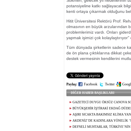
Sökmen, gelecek yıl hedeflerinin ba
potansiyeline katkı sağlayacak bilg
kenti ortaya çıkarmak olduğunu belir
Hitit Üniversitesi Rektörü Prof. Reh
olmasının en büyük arzularından bi
problemlerimiz vardı. Onları giderd
yapmak işimizi çok kolaylaştırıyor" 
Tüm dünyada şirketlerin sadece karl
de ön plana çıktıklarına dikkat çeke
destek vermesinin kendilerini mutlu
Paylaş:
Facebook
Twitter
Googl
DİĞER HABER BAŞLIKLARI
GAZETECİ DUYGU ÖKSÜZ CANOVA 
UĞURLANDI
BÜYÜKŞEHİR İŞTİRAKİ EKDAĞ DÜDEN
BALIKSEVERLERİN UĞRAK NOKTASI OL
AŞIRI SICAKTA BAKIMSIZ KLİMA YA
OLABİLİR
AKDENİZ’DE KADINLARA YÖNELİK ’S
ATÖLYESİ
DEFNELİ MUHTARLAR, TÜRKİYE’NİN 