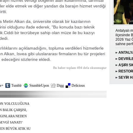
rajın hizmet verdiği bölgenin alan kullanımına, tarımsal
iler elde etmek ve diğer yandan da barajın hizmet verdiği
tti.
a Metin Alkan da, üniversite olarak bir kazılarının
risi olduğunu ifade ederek, "Bu konuda bazı teknik
Antalyalı 
ik.Ciddi bir tecrübeye sahip olan müze ile bu kazıyı
ilçesinde
dedi.
2026 Yaz Ö
sahne perf
ılıklarını açıklamadığını, topluma verdikleri hizmetlerle
ANTALYA
n Alkan, Isvea gibi uluslararası firmaların bu tür projeleri
SALLAD
DEVRİL
 edeceğini sözlerine ekledi.
HAYATIN
AŞIRI S
Bu haber toplam 494 defa okunmuştur
YANGIN
RESTOR
İBADETE
SEYİR 
e+
Tumblr
StumbleUpon
Digg
Delicious
SON YOLCULUĞUNA
 BALIK ÇARŞISI,
DU
NGINLARA NEDEN
EVGİ SANATI’
EN BÜYÜK ATIK SU