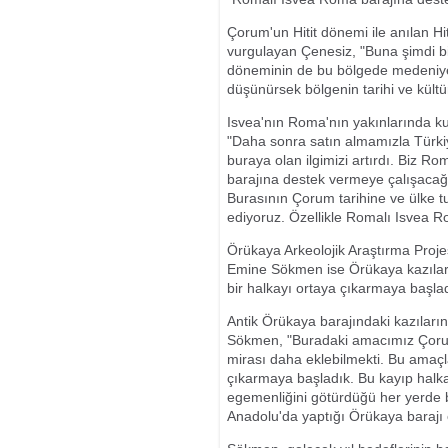
Çorum'un Hitit dönemi ile anılan Hit
vurgulayan Çenesiz, "Buna şimdi 
döneminin de bu bölgede medeniyete
düşünürsek bölgenin tarihi ve kültü
Isvea'nın Roma'nın yakınlarında ku
"Daha sonra satın almamızla Türkiy
buraya olan ilgimizi artırdı. Biz 
barajına destek vermeye çalışacağ
Burasının Çorum tarihine ve ülke t
ediyoruz. Özellikle Romalı Isvea 
Örükaya Arkeolojik Araştırma Projes
Emine Sökmen ise Örükaya kazıları
bir halkayı ortaya çıkarmaya başlad
Antik Örükaya barajındaki kazıların
Sökmen, "Buradaki amacımız Çorum'
mirası daha eklebilmekti. Bu amaç
çıkarmaya başladık. Bu kayıp halka
egemenliğini götürdüğü her yerde bu
Anadolu'da yaptığı Örükaya barajı o