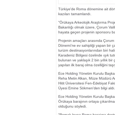
NEDEN OLABİ
Türkiye'de Roma dönemine ait dört 
kazıları tamamlandı.
"Örükaya Arkeolojik Araştırma Proj
Bakanlığı olmak üzere, Çorum Valili
hayata geçen projenin sponsoru ban
Projenin amaçları arasında Çorum 
Dönemi'ne ev sahipliği yapan bir ç
turizm destinasyonlarından biri h
Karadeniz Bölgesi özelinde ışık tu
bulunan ve yaklaşık 2 bin yıllık bi
yapılan ilk baraj olma özelliğini taşı
Ece Holding Yönetim Kurulu Başkanı
Reha Metin Alkan, Müze Müdürü Arke
Hitit Üniversitesi Fen-Edebiyat Fak
Üyesi Emine Sökmen'den bilgi aldı
Ece Holding Yönetim Kurulu Başkanı
Örükaya barajının ortaya çıkarıl
olduğunu söyledi.
"Romalı Isvea Roma barajına des