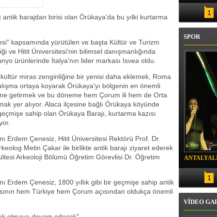
LİR
1
antik barajdan birisi olan Örükaya'da bu yılki kurtarma
SPOR
esi" kapsamında yürütülen ve başta Kültür ve Turizm
ği ve Hitit Üniversitesi'nin bilimsel danışmanlığında
yo ürünlerinde İtalya'nın lider markası Isvea oldu.
kültür miras zenginliğine bir yenisi daha eklemek, Roma
alışma ortaya koyarak Örükaya'yı bölgenin en önemli
aline getirmek ve bu döneme hem Çorum ili hem de Orta
tmak yer alıyor. Alaca ilçesine bağlı Örükaya köyünde
r geçmişe sahip olan Örükaya Barajı, kurtarma kazısı
yor.
 Erdem Çenesiz, Hitit Üniversitesi Rektörü Prof. Dr.
olog Metin Çakar ile birlikte antik barajı ziyaret ederek
ültesi Arkeoloji Bölümü Öğretim Görevlisi Dr. Öğretim
ANTALYALI
.
SALLADI
1
 Erdem Çenesiz, 1800 yıllık gibi bir geçmişe sahip antik
masının hem Türkiye hem Çorum açısından oldukça önemli
VİDEO GA
tek olmaya devam edecek"