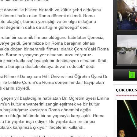
it dönemi ile bilinen bir tarih ve kültür şehri olduğunu
bir önemli halka olan Roma dönemi eklendi. Roma
 ulaştığı, burada yerleştiği ve bir olgu olduğunu
rel değerinin daha da arttığını göreceğiz" dedi.
Erbaş, Ha
rulan bir seramik firması olduğunu hatırlatan Çenesiz,
Veli Cam
teravih 
e'ye geldi. Şehrimizde bir Roma barajının olması
kıld
Roma'da doğan bir seramik firması olarak Çorum'daki Roma
ız. Buranın yaşayan yer olmasını arzu ediyoruz.
urizmine katkı sağlayacak bir destinasyon olmasını ümit
Roma barajına destek olmaya devam edecek" dedi.
Samsun'da
kazası: 
1
i Bilimsel Danışmanı Hitit Üniversitesi Öğretim Üyesi Dr.
 ile birlikte Çorum'da Roma dönemine dair kayıp olan
ıklarını söyledi.
ÇOK OKU
 geçen yıl başladığını hatırlatan Dr. Öğretim üyesi Emine
un kültür envanterini zenginleştirmek ve bir kültür
la başlattığımız kazılarda Roma dönemini açığa
nın olduğu bölümde bir su yapısıyla karşılaştık. Roma
 tür yapılar inşa ediyor. Bu yapılardan bir tanesi
larak karşımıza çıkıyor" ifadelerini kullandı.