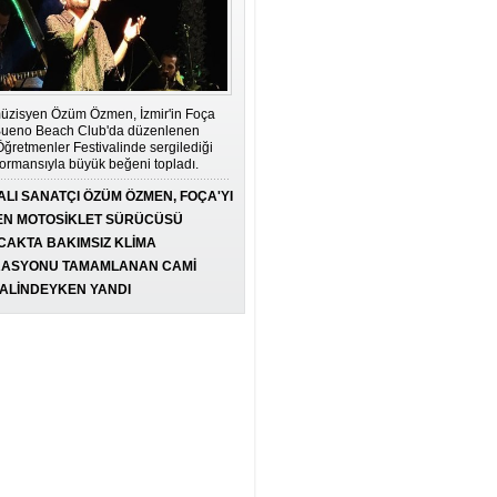
MÜTEDEYYİN MAHALLE VE
DAVUTOĞLU
TARIK ÇELENK
ATATÜRK’ÜN İZİNDE OTELLER
müzisyen Özüm Özmen, İzmir'in Foça
NİZAMETTİN ŞEN
 Bueno Beach Club'da düzenlenen
ğretmenler Festivalinde sergilediği
ormansıyla büyük beğeni topladı.
HAYAT ŞİMDİ BAŞLIYOR:
LI SANATÇI ÖZÜM ÖZMEN, FOÇA'YI
ERTELEME, YAŞA!
DİLEK DEMİRKAN
I
EN MOTOSİKLET SÜRÜCÜSÜ
I KAYBETTİ
ICAKTA BAKIMSIZ KLİMA
ŞEYTANIN EN ŞIK ELBİSESİ:
LARA NEDEN OLABİLİR
ASYONU TAMAMLANAN CAMİ
MAKYAVELİZM
 AÇILDI
HALİNDEYKEN YANDI
NADİRE SÖNMEZ
DUMAN ÇÖKMEDEN ÖNCE
GÖZDE SARI
TEŞEKKÜRLER LENOVO VE
KOYUNCU ELEKTRONİK
BİHTER GÖRDÜ
BAŞAKŞEHİR'İN AVRUPA