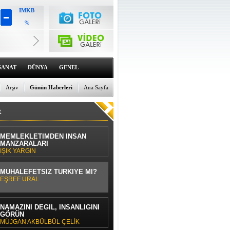
IMKB
%
Altın
6659.71
%0
Dolar
47.6791
SANAT
DÜNYA
GENEL
%0
Euro
55.1258
Arşiv
Günün Haberleri
Ana Sayfa
%0
R
MEMLEKLETİMDEN İNSAN
MANZARALARI
IŞIK YARGIN
MUHALEFETSİZ TÜRKİYE Mİ?
EŞREF URAL
NAMAZINI DEĞİL, İNSANLIĞINI
GÖRÜN
MÜJGAN AKBÜLBÜL ÇELİK