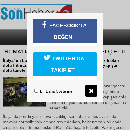
FACEBOOK'TA
BEĞEN
SON DAKİKA
KATEGORİLER
ROMA’DA DOLU FIRTINASI HAYATI FELÇ ETTİ
TWITTER'DA
İtalya'nın başkenti Roma'da pazar gecesi aniden etkili olan
dolu fırtınası şehirde hayatı felç ederken, birbirine yapışan
TAKİP ET
dolu taneleri büyük buz kütlelerinin...
22 Ekim 2018 Pazartesi 13:23
İtalya'nın başkenti Roma'da pazar gecesi
Bir Daha Gösterme
aniden etkili olan dolu fırtınası şehirde
hayatı felç ederken, birbirine yapışan dolu
taneleri büyük buz kütlelerinin oluşmasına
sebep oldu.
İtalya'da son iki yıldır hava sıcaklığı sonbahar ve kış aylarında
mevsim normallerinin altında seyrederken, beklenmedik bir anda
oluşan dolu fırtınası başkent Roma'da hayatı felç etti. Pazar gecesi