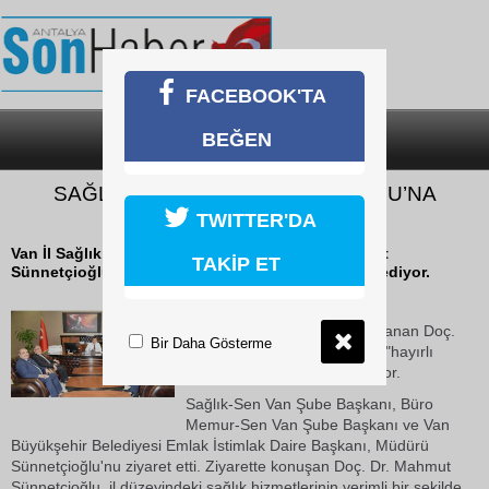
FACEBOOK'TA
BEĞEN
SON DAKİKA
KATEGORİLER
SAĞLIK MÜDÜRÜ SÜNNETÇİOĞLU’NA
ZİYARET
TWITTER'DA
Van İl Sağlık Müdürlüğüne atanan Doç. Dr. Mahmut
TAKİP ET
Sünnetçioğlu'na "hayırlı olsun" ziyaretleri devam ediyor.
24 Ekim 2018 Çarşamba 14:08
Van İl Sağlık Müdürlüğüne atanan Doç.
Bir Daha Gösterme
Dr. Mahmut Sünnetçioğlu'na "hayırlı
olsun" ziyaretleri devam ediyor.
Sağlık-Sen Van Şube Başkanı, Büro
Memur-Sen Van Şube Başkanı ve Van
Büyükşehir Belediyesi Emlak İstimlak Daire Başkanı, Müdürü
Sünnetçioğlu'nu ziyaret etti. Ziyarette konuşan Doç. Dr. Mahmut
Sünnetçioğlu, il düzeyindeki sağlık hizmetlerinin verimli bir şekilde