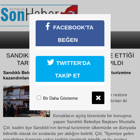
FACEBOOK'TA
BEĞEN
SON DAKİKA
KATEGORİLER
SANDIKLI BELEDİYESİ’NİN RESTORE ETTİĞİ
TARİHİ KONAKLARIN AÇILIŞI YAPILDI
TWITTER'DA
Sandıklı Belediyesi tarafından restore edilerek ilçe turizmine
TAKİP ET
kazandırılan iki tarihi konak hizmete açıldı.
27 Ekim 2018 Cumartesi 11:53
Sandıklı Belediyesi tarafından restore
Bir Daha Gösterme
edilerek ilçe turizmine kazandırılan iki
tarihi konak hizmete açıldı.
Konakların açılış töreninde bir konuşma
yapan Sandıklı Belediye Başkanı Mustafa
Çöl, kadim ilçe Sandıklı'nın termal turizminin ülkemizde ve dünyada
bilinirlik olarak ön sıralarda yer aldığını belirtti. Çöl, "İlçemize gelen
misafirlere ilçemizin yakın tarihini tanıtmak istedik ve bu projeyi