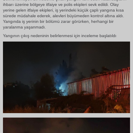
ihbarı üzerine bölgeye itfaiye ve polis ekipleri sevk edildi. Olay
yerine gelen itfaiye ekipleri, iş yerindeki küçük çaplı yangına kısa
sürede müdahale ederek, alevleri büyümeden kontrol altına aldı.
Yangında iş yerinin bir bölümü zarar görürken, herhangi bir
yaralanma yaşanmadı.
Yangının çıkış nedeninin belirlenmesi için inceleme başlatıldı