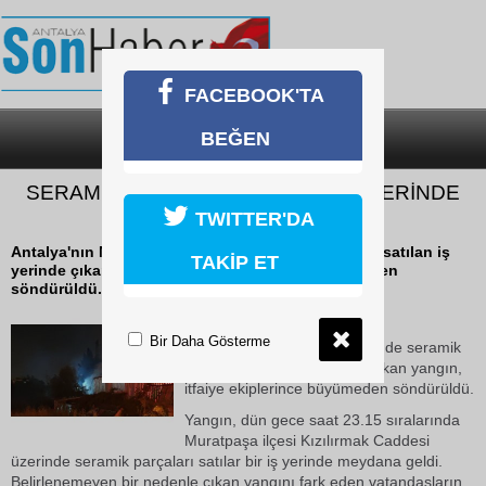
FACEBOOK'TA
BEĞEN
SON DAKİKA
KATEGORİLER
SERAMİK PARÇALARI SATILAN İŞ YERİNDE
YANGIN
TWITTER'DA
Antalya'nın Muratpaşa ilçesinde seramik parçaları satılan iş
TAKİP ET
yerinde çıkan yangın, itfaiye ekiplerince büyümeden
söndürüldü.
12 Haziran 2026 Cuma 10:58
Bir Daha Gösterme
Antalya'nın Muratpaşa ilçesinde seramik
parçaları satılan iş yerinde çıkan yangın,
itfaiye ekiplerince büyümeden söndürüldü.
Yangın, dün gece saat 23.15 sıralarında
Muratpaşa ilçesi Kızılırmak Caddesi
üzerinde seramik parçaları satılar bir iş yerinde meydana geldi.
Belirlenemeyen bir nedenle çıkan yangını fark eden vatandaşların