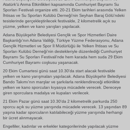
Atatürk'ü Anma Etkinlikleri kapsamında Cumhuriyet Bayramı Su
Sporları Festivali organize etti. 20-21 Ekim tarihleri arasında Yelken
İhtisas ve Su Sporları Kulübü Derneği'nin Seyhan Baraj Gölü'ndeki
tesislerinde gerçekleştirilecek festivalde, 2 kilometrelik açık su
yüzme, yelken ve kano yarışları yapılacak.
Adana Büyükşehir Belediyesi Gençlik ve Spor Hizmetleri Daire
Başkanlığı'nın Adana Valiliği, Türkiye Yüzme Federasyonu, Adana
Gençlik Hizmetleri ve Spor İl Müdürlüğü ile Yelken İhtisas ve Su
Sporları Kulübü Derneği'nin destekleriyle düzenlediği Cumhuriyet
Bayramı Su Sporları Festivali'nde hem karada hem suda 29 Ekim
Cumhuriyet Bayramı coşkusu yaşanacak.
20 Ekim Cumartesi günü saat 10.30'da start alacak festivalde
yelken ve kano yarışmaları yapılacak. Adana Büyükşehir Belediyesi
Bando Takımı'nın marşlar ve şarkılarla renklendireceği etkinlikte
yelken ve kano sporcuları kıyasıya mücadele verecek. Dereceye
giren sporculara madalya ve kupaları verilecek.
21 Ekim Pazar günü saat 10.30'da 2 kilometrelik parkurda 250
sporcu açık su yüzme yarışında mücadele verecek. 13 yaşından 89
yaşına kadar sporcuların katılabileceği yüzme yarışında herhangi
bir ücret alınmayacak.
Engelliler, kadınlar ve erkekler kategorilerinde yapılacak yüzme