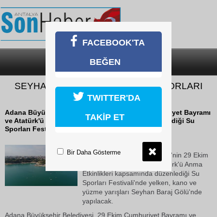
FACEBOOK'TA
BEĞEN
SON DAKİKA
KATEGORİLER
SEYHAN BARAJ GÖLÜ’NDE SU SPORLARI
FESTİVALİ
TWITTER'DA
Adana Büyükşehir Belediyesi'nin 29 Ekim Cumhuriyet Bayramı
TAKİP ET
ve Atatürk'ü Anma Etkinlikleri kapsamında düzenlediği Su
Sporları Festivali'nde yelken, kano...
19 Ekim 2018 Cuma 17:28
Bir Daha Gösterme
Adana Büyükşehir Belediyesi'nin 29 Ekim
Cumhuriyet Bayramı ve Atatürk'ü Anma
Etkinlikleri kapsamında düzenlediği Su
Sporları Festivali'nde yelken, kano ve
yüzme yarışları Seyhan Baraj Gölü'nde
yapılacak.
Adana Büyükşehir Belediyesi, 29 Ekim Cumhuriyet Bayramı ve